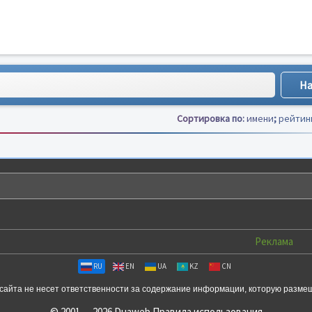
Сортировка по:
имени
;
рейтин
Реклама
RU
EN
UA
KZ
CN
сайта не несет ответственности за содержание информации, которую разме
© 2001 — 2026 Duaweb
Правила использования