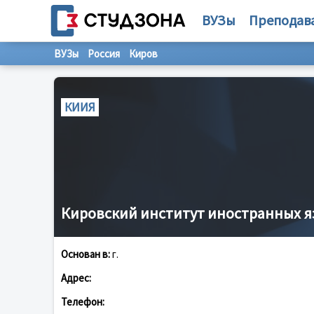
ВУЗы
Преподав
ВУЗы
Россия
Киров
КИИЯ
Кировский институт иностранных 
Основан в:
г.
Адрес:
Телефон: