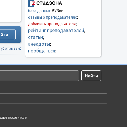
база данных
ВУЗов;
отзывы о преподавателях
;
добавить преподавателя
;
рейтинг преподавателей
;
статьи
;
анекдоты
;
гу
;
отзывам
;
пообщаться
;
щают посетители