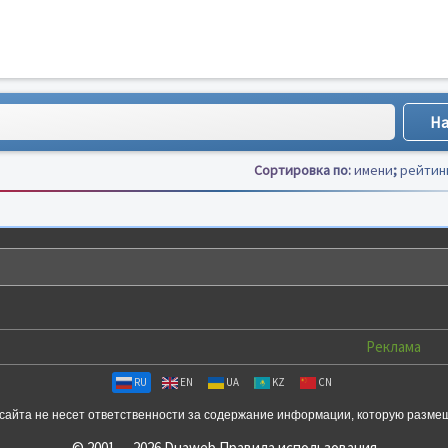
Сортировка по:
имени
;
рейтин
Реклама
RU
EN
UA
KZ
CN
сайта не несет ответственности за содержание информации, которую разме
© 2001 — 2026 Duaweb
Правила использования