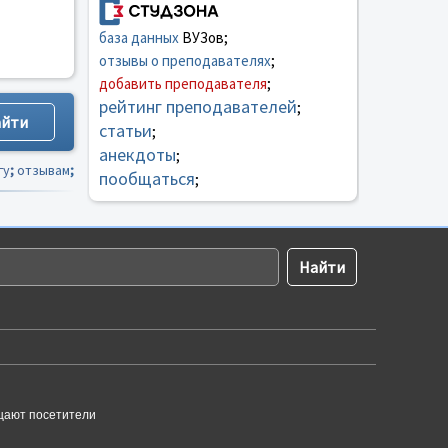
база данных
ВУЗов;
отзывы о преподавателях
;
добавить преподавателя
;
рейтинг преподавателей
;
статьи
;
анекдоты
;
гу
;
отзывам
;
пообщаться
;
щают посетители