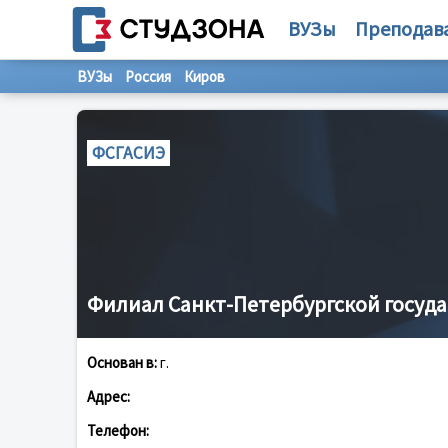
ВУЗы
Преподав
ВУЗы
Россия
Киров
ФСГАСИЭ
Филиал Санкт-Петербургской госуд
Основан в:
г.
Адрес:
Телефон: