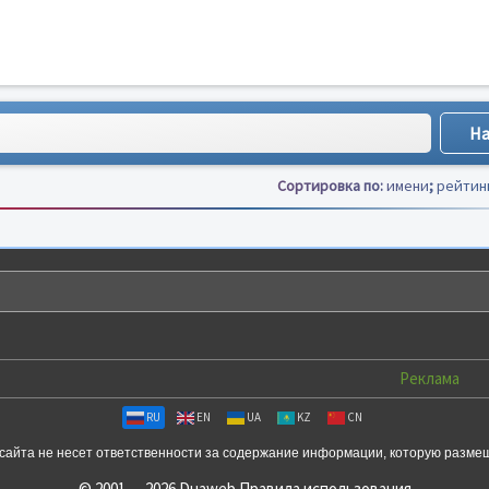
Сортировка по:
имени
;
рейтин
Реклама
RU
EN
UA
KZ
CN
сайта не несет ответственности за содержание информации, которую разме
© 2001 — 2026 Duaweb
Правила использования