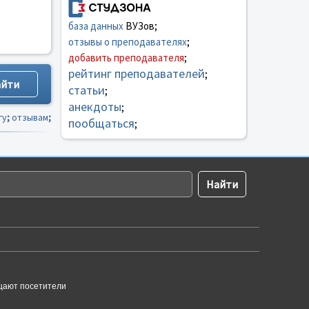
база данных
ВУЗов;
отзывы о преподавателях
;
добавить преподавателя
;
рейтинг преподавателей
;
статьи
;
анекдоты
;
гу
;
отзывам
;
пообщаться
;
щают посетители