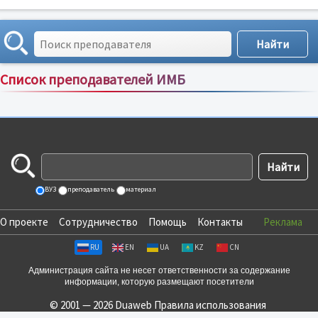
Список преподавателей ИМБ
Сортировка по:
имени
;
рейтингу
;
отзывам
;
ВУЗ
преподаватель
материал
О проекте
Сотрудничество
Помощь
Контакты
Реклама
RU
EN
UA
KZ
CN
Администрация сайта не несет ответственности за содержание
информации, которую размещают посетители
© 2001 — 2026 Duaweb
Правила использования