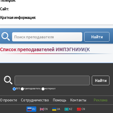
Телефон:
Сайт:
Краткая информация:
Список преподавателей ИМПЭГНИУИ(К
Сортировка по:
имени
;
рейтингу
;
отзывам
;
ВУЗ
преподаватель
материал
О проекте
Сотрудничество
Помощь
Контакты
Реклама
RU
EN
UA
KZ
CN