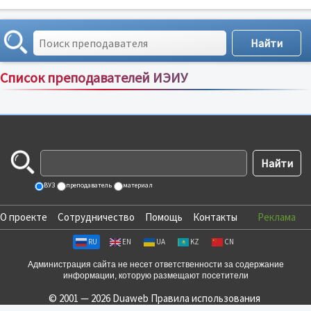
Список преподавателей ИЭИУ
Сортировка по:
имени
;
рейтингу
;
отзывам
;
ВУЗ
преподаватель
материал
О проекте
Сотрудничество
Помощь
Контакты
Реклама
RU
EN
UA
KZ
CN
Администрация сайта не несет ответственности за содержание
информации, которую размещают посетители
© 2001 — 2026 Duaweb
Правила использования