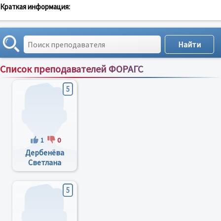
Краткая информация:
Список преподавателей ФОРАГС
Сортировка по:
имени
;
рейтингу
;
отзывам
;
5
1
0
Дербенёва
Светлана
Ивановна
5