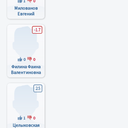
1
0
Милованов
Евгений
Александрович
-1.7
0
0
Филина Фаина
Валентиновна
2.5
1
0
Целыковская