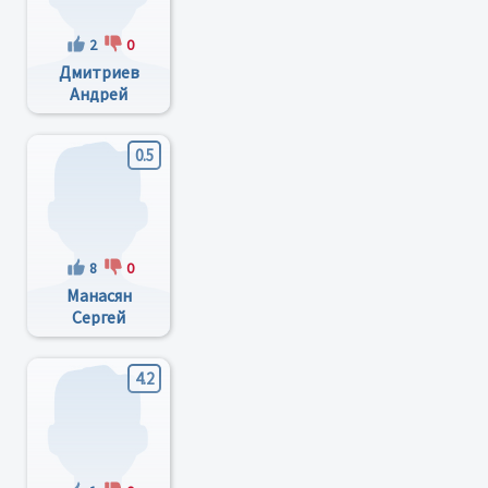
2
0
Дмитриев
Андрей
Викторович
0.5
8
0
Манасян
Сергей
Минасович
4.2