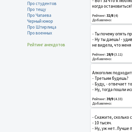
- Вот за что я люблю
Про студентов
когда остановиться!
Про тещу
Про Чапаева
Рейтинг:
32/8
(4)
Добавлено:
Черный юмор
Про Штирлица
Про военных
- Ты почему опять п
- Ну ты даешь! - уди
Рейтинг анекдотов
не видела, что меня
Рейтинг:
28/9
(3.11)
Добавлено:
Алкоголик подходит 
- Третьим будешь?
- Буду, - отвечает то
- Ну, тогда пошли ис
Рейтинг:
39/9
(4.33)
Добавлено:
- Скажите, сколько 
- 10 тысяч.
- Hу, уж нет. Лучше 