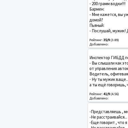
- 200 грамм водки!!!
Бармен:
- Мне кажется, вы у
домой?
Пьяный:
- Послушай, мужик! 
Рейтинг:
35/9
(3.89)
Добавлено:
Инспектор ГИБДД п
- Вы слышали как эт
от управления авто
Водитель, офигевая
- Ну ты мужик ваще..
а ты ещё говоришь, 
Рейтинг:
41/9
(4.56)
Добавлено:
-Представляешь , мн
-Не расстраивайся...
-Еще говорит , что я
-Не расстраивайся...