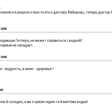
:
оликом и я решила отвести его к доктору Майорову, теперь доктор
 2008
бедившая Гитлера, не может справиться с водкой?
 первая не нападает.
 2008
ке - мудрость, в вине - здоровье !
007
не й солодке, а ми з кумом сядем та й вип'емо водки!