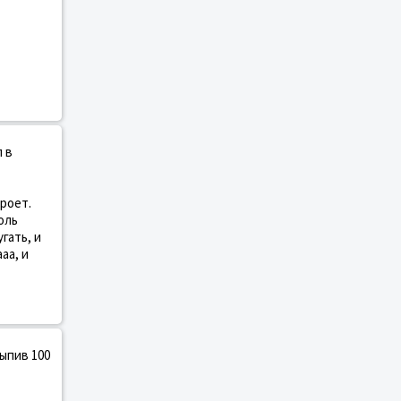
 в
роет.
оль
гать, и
аа, и
выпив 100