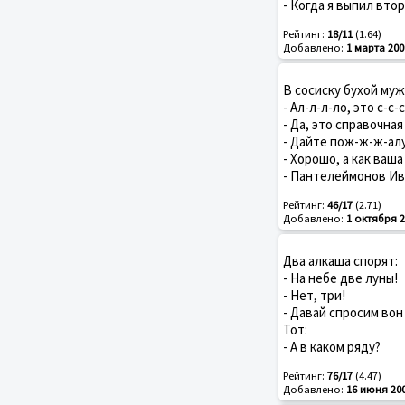
- Когда я выпил втор
Рейтинг:
18/11
(1.64)
Добавлено:
1 марта 200
В сосиску бухой муж
- Ал-л-л-ло, это с-с
- Да, это спpавочная 
- Дайте пож-ж-ж-ал
- Хоpошо, а как ваш
- Пантелеймонов Ив
Рейтинг:
46/17
(2.71)
Добавлено:
1 октября 2
Два алкаша спорят:
- На небе две луны!
- Нет, три!
- Давай спросим вон
Тот:
- А в каком ряду?
Рейтинг:
76/17
(4.47)
Добавлено:
16 июня 20