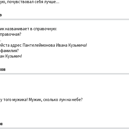
ую, почувствовал себя лучше....
9
ик названивает в спpавочную:
-спpавочная?
.
уйста адpес Пантелеймонова Ивана Кузьмича!
а фамилия?
ан Кузьмич!
008
 у того мужика! Мужик, сколько лун на небе?
08