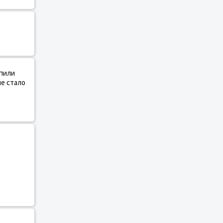
ыпили
не стало