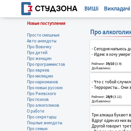
ВИШі
Викладачі
Новые поступления
Про алкоголик
Просто смешные
Авто-анекдоты
Про Вовочку
- Сегодня напьюсь д
Про детей
- Идем: я хочу умере
Про женщин
Про программистов
Рейтинг:
39/10
(3.9)
Добавлено:
Про евреев
Про милицию
Про наркоманов
- Что с тобой случил
- Террористы... Они
Про новых русских
Про Ржевского
Рейтинг:
28/9
(3.11)
Про психов
Добавлено:
Про алкоголиков
О работе
Три алкаша бухают 
Про секретарш
Вдруг один из них в
Пошлые анекдоты
Другой говорит трет
Про семью