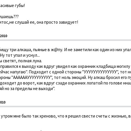
расивые губы!
ушаешь???
итос,не слушай ее, она просто завидует!
2010
ищу три алкаша, пьяные в ж@пу. И не заметили как один из них упал
у тот упал и уснул...
 светят, полная луна.
аправился к выходу как вдруг увидел как охранник кладбища могилу 
сейчас напугаю". Подходит с одной стороны "УУУУУУУУУУУУУУ", тот н
ороны "ААААААУУУУУУУУУУ", тот ноль эмоций. Ну алкаш бросил его пу
 доходит до ворот, как вдруг сзади охранних лопатой по голове ннаа
яй но за пределы не выходи".
010
я утром мне было так хреново, что я решил свести счеты с жизнью, 