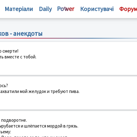
Матеріали
Daily
Користувачі
Фору
ов - анекдоты
о смерти!
ть вместе с тобой.
ось?
 захватили мой желудок и требуют пива.
в подворотне.
ырубается и шлёпается мордой в грязь.
ьему: