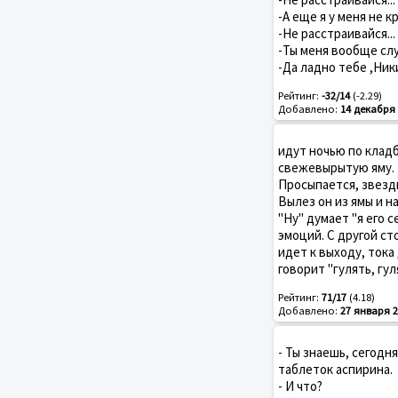
-А еще я у меня не к
-Не расстраивайся...
-Ты меня вообще сл
-Да ладно тебе ,Ник
Рейтинг:
-32/14
(-2.29)
Добавлено:
14 декабря 
идут ночью по кладб
свежевырытую яму. Н
Просыпается, звезды
Вылез он из ямы и н
"Ну" думает "я его 
эмоций. С другой ст
идет к выходу, тока
говорит "гулять, гул
Рейтинг:
71/17
(4.18)
Добавлено:
27 января 2
- Ты знаешь, сегодн
таблеток аспирина.
- И что?