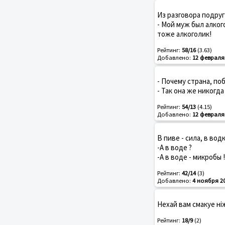
Из разговора подруг
- Мой муж был алког
тоже алкоголик!
Рейтинг:
58/16
(3.63)
Добавлено:
12 февраля
- Почему страна, по
- Так она же никогда
Рейтинг:
54/13
(4.15)
Добавлено:
12 февраля
В пиве - сила, в вод
-А в воде ?
-А в воде - микробы !
Рейтинг:
42/14
(3)
Добавлено:
4 ноября 2
Hехай вам смакуе нiж
Рейтинг:
18/9
(2)