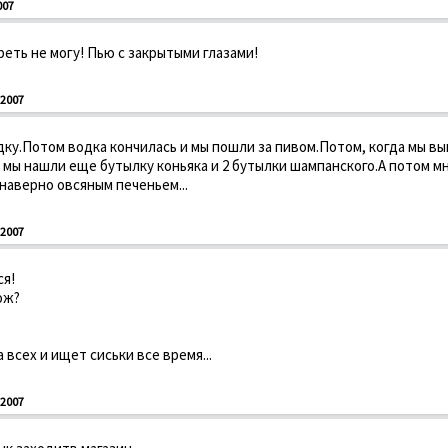
007
реть не могу! Пью с закрытыми глазами!
2007
дку.Потом водка кончилась и мы пошли за пивом.Потом, когда мы в
а мы нашли еще бутылку коньяка и 2 бутылки шампанского.А потом м
 наверно овсяным печеньем...
2007
ся!
хож?
а всех и ищет сиськи все время...
2007