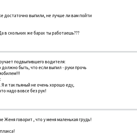
же достаточно выпили, не лучше ли вам пойти
Да в скольких же барах ты работаешь???
оучает подвыпившего водителя:
о должно быть, что если выпил - руки прочь
мобилем!!!
:
. Я и так пьяный не очень хорошо еду,
что надо вовсе без рук!
е Женя говорит , что у меня маленькая грудь!
 плакса!