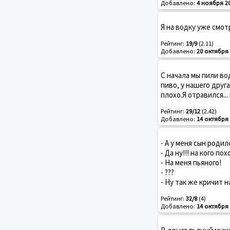
Добавлено:
4 ноября 2
Я на водку уже смот
Рейтинг:
19/9
(2.11)
Добавлено:
20 октября 
С начала мы пили во
пиво, у нашего друг
плохо.Я отравился...
Рейтинг:
29/12
(2.42)
Добавлено:
14 октября 
- А у меня сын родил
- Да ну!!! на кого по
- На меня пьяного!
- ???
- Ну так же кричит н
Рейтинг:
32/8
(4)
Добавлено:
14 октября 