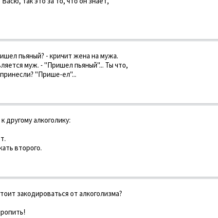
 Васю, так это за то, что он знает,
ришел пьяный? - кричит жена на мужа.
вляется муж. - "Пришел пьяный"... Ты что,
 принесли? "Прише-ел"...
к другому алкоголику:
т.
кать второго.
стоит закодироваться от алкоголизма?
пропить!