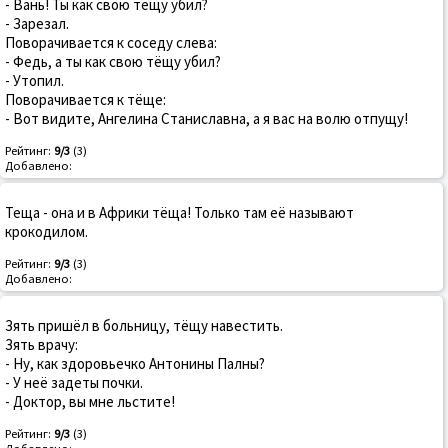
- Вань! Ты как свою тёщу убил?
- Зарезал.
Поворачивается к соседу слева:
- Федь, а ты как свою тёщу убил?
- Утопил.
Поворачивается к тёще:
- Вот видите, Ангелина Станиславна, а я вас на волю отпущу!
Рейтинг:
9/3
(3)
Добавлено:
Теща - она и в Африки тёща! Только там её называют
крокодилом.
Рейтинг:
9/3
(3)
Добавлено:
Зять пришёл в больницу, тёщу навестить.
Зять врачу:
- Ну, как здоровьечко Антонины Палны?
- У неё задеты почки.
- Доктор, вы мне льстите!
Рейтинг:
9/3
(3)