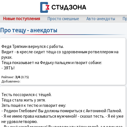
Новые поступления
Просто смешные
Авто-анекдоты
Пр
Про тещу - анекдоты
Федя Тряпкин вернулся с работы.
Видит - в кресле сидит тёща со здоровенным ротвеллером на
руках.
Тёща показывает на Федьку пальцем и гворит собаке:
- ЗЯТЬ!
Рейтинг:
3/4
(0.75)
Добавлено:
Тесть поссорился с тёщей.
Тёща стала жить у зятя.
Зять пошёл к тестю и говорит ему:
- Родион Глебович! Вы должны помириться с Антониной Палной.
- Я не имею права называться мужчиной! - сказал тесть. - Я её уже
не удоволетворяю.
- Вы ещё какой мужчина! Вы видели эту тётку голой, а я один раз