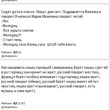
Добавлено:
Сидят дети в классе. Пишут диктант. Подрывается Вовачка и
говорит:Я написал.Мария Ивановна говорит: читай.
-Лес.
-Молодец.
- Всё укрыто снегом.
- Молодец!!!
- Стоит пень.
- Молодец соси Конец сука . Штоб тебя ежата
Рейтинг:
9/3
(3)
Добавлено:
Как накормить кошку горчицей ( американец берёт кошку суют ей
в рот горчицу она кричит но жрёт, русский говорит жестоко,
француз берет колбасу впихивает туда горчицу кошка жрет,
русский говорит (обман), русский берёт кошку мажет ей пот
хвостом, кошка орёт и вылизывает, русский говорит, есть
музыка, и сама жрёт).
Рейтинг:
8/3
(2.67)
Добавлено: