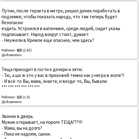
Путин, после теракта в метро, решил денек поработать в
подземке, чтобы показать народу, что там теперь будет
безопасно
ездить. Устроился в вагончике, среди людей, сидит указы
подписывает. Народ вокруг стоит, думает:
- Неужели в Кремле еще опаснее, чем здесь?
Рейтинг:
8/3
(2.67)
Добавлено:
Тёща приходит в гости к дочери и зятю.
- Тю, а шо ж это у вас в прихожей темно как у негра в жопе?!
- И всё-то Вы, мама, знаете, и везде-то, Вы, бывали.
*** *** *** *** *** ***
Рейтинг:
3/2
(1.5)
Добавлено:
Звонок в дверь.
Мужик открывает, на пороге ТЕЩА???!!!
- Мама, вы на долго?
- Пока не надоем, сынок.