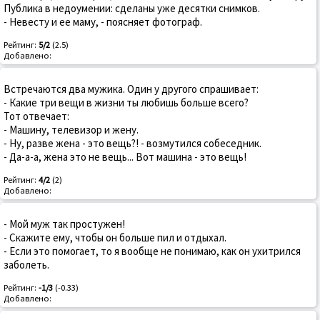
Публика в недоумении: сделаны уже десятки снимков.
- Невесту и ее маму, - поясняет фотограф.
Рейтинг:
5/2
(2.5)
Добавлено:
Встречаются два мужика. Один у другого спрашивает:
- Какие три вещи в жизни ты любишь больше всего?
Тот отвечает:
- Машину, телевизор и жену.
- Ну, разве жена - это вещь?! - возмутился собеседник.
- Да-а-а, жена это не вещь... Вот машина - это вещь!
Рейтинг:
4/2
(2)
Добавлено:
- Мой муж так простужен!
- Скажите ему, чтобы он больше пил и отдыхал.
- Если это помогает, то я вообще не понимаю, как он ухитрился
заболеть.
Рейтинг:
-1/3
(-0.33)
Добавлено: