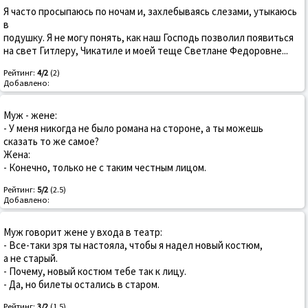
Я часто просыпаюсь по ночам и, захлебываясь слезами, утыкаюсь
в
подушку. Я не могу понять, как наш Господь позволил появиться
на свет Гитлеру, Чикатиле и моей теще Светлане Федоровне...
Рейтинг:
4/2
(2)
Добавлено:
Муж - жене:
- У меня никогда не было романа на стороне, а ты можешь
сказать то же самое?
Жена:
- Конечно, только не с таким честным лицом.
Рейтинг:
5/2
(2.5)
Добавлено:
Муж говорит жене у входа в театр:
- Все-таки зря ты настояла, чтобы я надел новый костюм,
а не старый.
- Почему, новый костюм тебе так к лицу.
- Да, но билеты остались в старом.
Рейтинг:
3/2
(1.5)