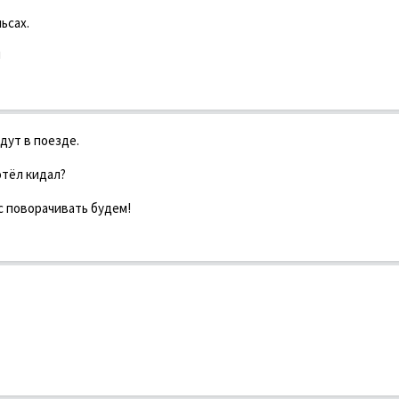
ьсах.
!
дут в поезде.
отёл кидал?
с поворачивать будем!