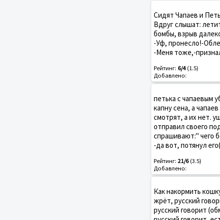
Сидят Чапаев и Петь
Вдруг слышат: летит
бомбы, взрыв далеко
-Уф, пронесло!-Обле
-Меня тоже,-призна
Рейтинг:
6/4
(1.5)
Добавлено:
петька с чапаевым у
капну сена, а чапае
смотрят, а их нет. 
отправил своего под
спрашивают:" чего б
-да вот, потянул ег
Рейтинг:
21/6
(3.5)
Добавлено:
Как накормить кошку
жрёт, русский говор
русский говорит (об
русский говорит, ест