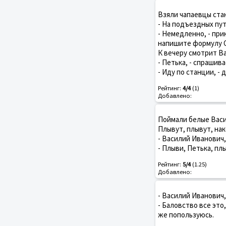
Взяли чапаевцы ста
- На подъездных пут
- Немедленно, - при
напишите формулу 
К вечеру смотрит В
- Петька, - спрашива
- Иду по станции, -
Рейтинг:
4/4
(1)
Добавлено:
Поймали белые Васи
Плывут, плывут, нак
- Василий Иванович,
- Плыви, Петька, плы
Рейтинг:
5/4
(1.25)
Добавлено:
- Василий Иванович
- Баловство все это
же попользуюсь.