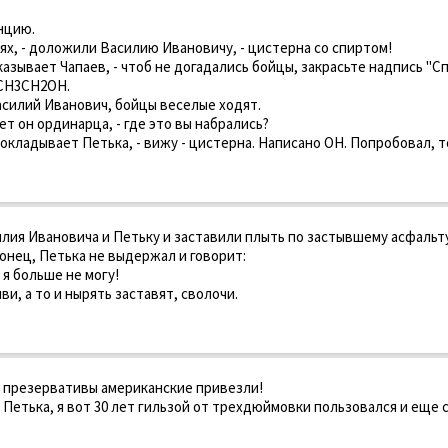
нцию.
ях, - доложили Василию Ивановичу, - цистерна со спиртом!
казывает Чапаев, - чтоб не догадались бойцы, закрасьте надпись "Сп
CН3CН2ОН.
асилий Иванович, бойцы веселые ходят.
ет он ординарца, - где это вы набрались?
 докладывает Петька, - вижу - цистерна. Написано ОН. Попробовал, т
лия Ивановича и Петьку и заставили плыть по застывшему асфальту
онец, Петька не выдержал и говорит:
 я больше не могу!
ви, а то и нырять заставят, сволочи.
, презервативы американские привезли!
, Петька, я вот 30 лет гильзой от трехдюймовки пользовался и еще 