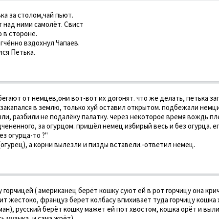
ка за столом,чай пьют.
 над ними самолёт. Свист
 в стороне.
гчённо вздохнул Чапаев.
лся Петька.
бегают от немцев,они вот-вот их догонят. что же делать, петька за
в закапался в землю, только хуй оставил открытом. подбежали немци
ушли, разбили не подалёку палатку. через некоторое время вождь п
чененного, за огурцом. пришёл немец избирый весь и без огурца. е
ез огурца-то ?"
о(огурец), а корни вылезли и пизды вставели.-ответил немец.
 горчицей ( американец берёт кошку суют ей в рот горчицу она кри
ит жестоко, француз берет колбасу впихивает туда горчицу кошка
ман), русский берёт кошку мажет ей пот хвостом, кошка орёт и выл
ь музыка, и сама жрёт).