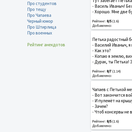
Тут забегает Петька
Про студентов
- Василь Иваныч! Бе
Про тещу
- Хорошо. Мне две б
Про Чапаева
Черный юмор
Рейтинг:
8/5
(1.6)
Добавлено:
Про Штирлица
Про военных
Петька радостный бе
Рейтинг анекдотов
- Василий Иваныч, я
- Как это?
- Копаю я землю, виж
- Дурак, ты Петька!
Рейтинг:
8/7
(1.14)
Добавлено:
Чапаев с Петькой м
- Вот закончится во
- И пулемёт на крыш
- Зачем?
- Чтоб консервы не 
Рейтинг:
8/5
(1.6)
Добавлено: