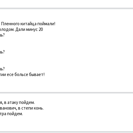
! Пленного китайца поймали!
олодом. Дали минус 20
шь?
шь?
шь?
утии есе больсе бывает!
я, в атаку пойдем.
ванович, в степи конь.
втра пойдем.