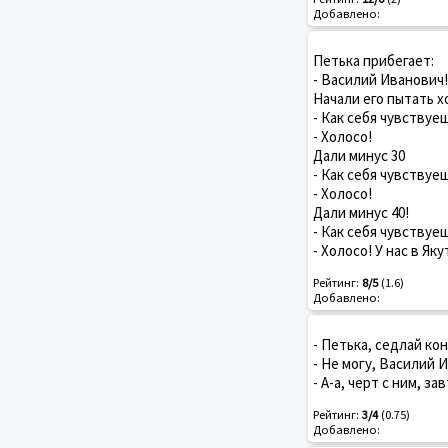
Добавлено:
Петька прибегает:
- Василий Иванович
Начали его пытать х
- Как себя чувствуе
- Холосо!
Дали минус 30
- Как себя чувствуе
- Холосо!
Дали минус 40!
- Как себя чувствуе
- Холосо! У нас в Як
Рейтинг:
8/5
(1.6)
Добавлено:
- Петька, седлай кон
- Не могу, Василий И
- А-а, черт с ним, за
Рейтинг:
3/4
(0.75)
Добавлено: