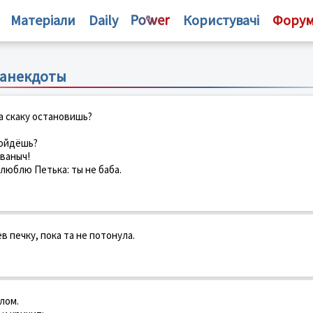
Матеріали
Daily
Користувачі
Фору
 анекдоты
на скаку остановишь?
войдёшь?
Иваныч!
и люблю Петька: ты не баба.
в печку, пока та не потонула.
лом.