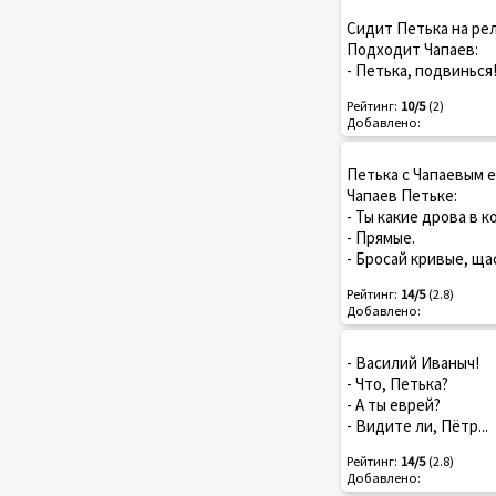
Сидит Петька на рел
Подходит Чапаев:
- Петька, подвинься
Рейтинг:
10/5
(2)
Добавлено:
Петька с Чапаевым е
Чапаев Петьке:
- Ты какие дрова в к
- Прямые.
- Бросай кривые, ща
Рейтинг:
14/5
(2.8)
Добавлено:
- Василий Иваныч!
- Что, Петька?
- А ты еврей?
- Видите ли, Пётр...
Рейтинг:
14/5
(2.8)
Добавлено: