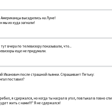
! Американцы высадились на Луне!
н мы их куда загнали!
 тут вчера по телевизору показывали, что...
елевизоры еще не придумали.
й Иванович после страшной пьянки. Спрашивает Петьку:
нгал поставил?
ребил, я сдержался, но когда ты насрал в угол, повтыкал в говно спи
удет жить с нами!!!" Я не сдержался!