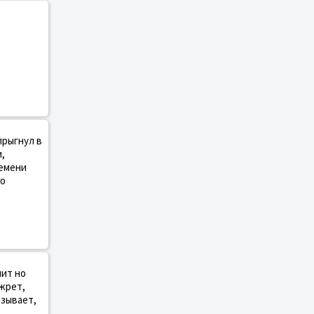
прыгнул в
,
лемени
го
чит но
 жрет,
изывает,