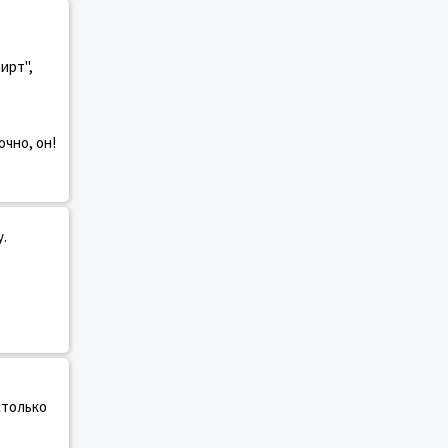
ирт",
очно, он!
.
столько