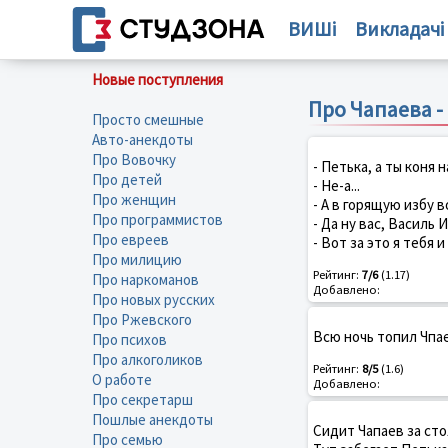
ВИШі
Викладачі
Новые поступления
Про Чапаева -
Просто смешные
Авто-анекдоты
Про Вовочку
- Петька, а ты коня 
Про детей
- Не-а...
Про женщин
- А в горящую избу 
Про программистов
- Да ну вас, Василь 
Про евреев
- Вот за это я тебя 
Про милицию
Рейтинг:
7/6
(1.17)
Про наркоманов
Добавлено:
Про новых русских
Про Ржевского
Всю ночь топил Чпае
Про психов
Про алкоголиков
Рейтинг:
8/5
(1.6)
О работе
Добавлено:
Про секретарш
Пошлые анекдоты
Сидит Чапаев за сто
Про семью