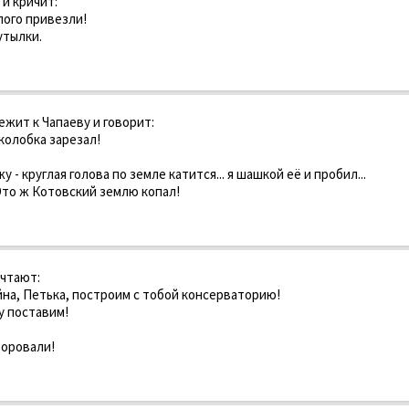
 и кричит:
лого привезли!
утылки.
жит к Чапаеву и говорит:
 колобка зарезал!
у - круглая голова по земле катится... я шашкой её и пробил...
 Это ж Котовский землю копал!
ечтают:
йна, Петька, построим с тобой консерваторию!
у поставим!
воровали!