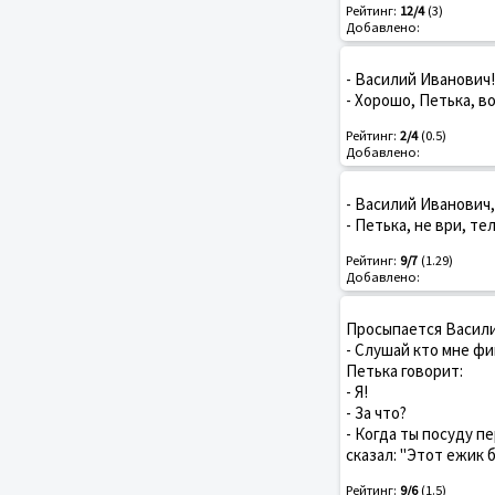
Рейтинг:
12/4
(3)
Добавлено:
- Василий Иванович
- Хорошо, Петька, во
Рейтинг:
2/4
(0.5)
Добавлено:
- Василий Иванович,
- Петька, не ври, т
Рейтинг:
9/7
(1.29)
Добавлено:
Просыпается Васили
- Слушай кто мне фи
Петька говорит:
- Я!
- За что?
- Когда ты посуду пе
сказал: "Этот ежик б
Рейтинг:
9/6
(1.5)