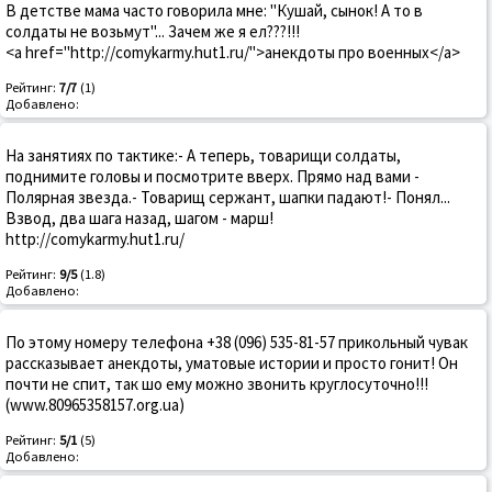
В детстве мама часто говорила мне: "Кушай, сынок! А то в
солдаты не возьмут"... Зачем же я ел???!!!
<a href="http://comykarmy.hut1.ru/">анекдоты про военных</a>
Рейтинг:
7/7
(1)
Добавлено:
На занятиях по тактике:- А теперь, товарищи солдаты,
поднимите головы и посмотрите вверх. Прямо над вами -
Полярная звезда.- Товарищ сержант, шапки падают!- Понял...
Взвод, два шага назад, шагом - марш!
http://comykarmy.hut1.ru/
Рейтинг:
9/5
(1.8)
Добавлено:
По этому номеру телефона +38 (096) 535-81-57 прикольный чувак
рассказывает анекдоты, уматовые истории и просто гонит! Он
почти не спит, так шо ему можно звонить круглосуточно!!!
(www.80965358157.org.ua)
Рейтинг:
5/1
(5)
Добавлено: