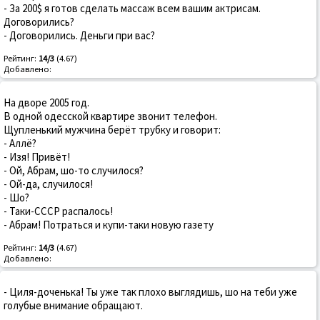
- За 200$ я готов сделать массаж всем вашим актрисам.
Договорились?
- Договорились. Деньги при вас?
Рейтинг:
14/3
(4.67)
Добавлено:
На дворе 2005 год.
В одной одесской квартире звонит телефон.
Щупленький мужчина берёт трубку и говорит:
- Аллё?
- Изя! Привёт!
- Ой, Абрам, шо-то случилося?
- Ой-да, случилося!
- Шо?
- Таки-СССР распалось!
- Абрам! Потраться и купи-таки новую газету
Рейтинг:
14/3
(4.67)
Добавлено:
- Циля-доченька! Ты уже так плохо выглядишь, шо на теби уже
голубые внимание обращают.