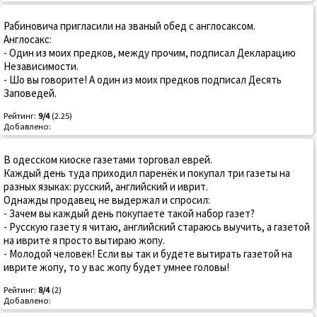
Рабиновича пригласили на званый обед с англосаксом.
Англосакс:
- Один из моих предков, между прочим, подписал Декларацию
Независимости.
- Шо вы говорите! А один из моих предков подписал Десять
Заповедей.
Рейтинг:
9/4
(2.25)
Добавлено:
В одесском киоске газетами торговал еврей.
Каждый день туда приходил паренёк и покупал три газеты на
разных языках: русский, английский и иврит.
Однажды продавец не выдержал и спросил:
- Зачем вы каждый день покупаете такой набор газет?
- Русскую газету я читаю, английский стараюсь выучить, а газетой
на иврите я просто вытираю жопу.
- Молодой человек! Если вы так и будете вытирать газетой на
иврите жопу, то у вас жопу будет умнее головы!
Рейтинг:
8/4
(2)
Добавлено: