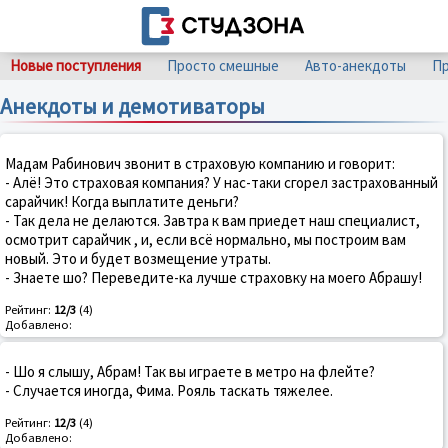
Новые поступления
Просто смешные
Авто-анекдоты
Пр
Анекдоты и демотиваторы
Мадам Рабинович звонит в страховую компанию и говорит:
- Алё! Это страховая компания? У нас-таки сгорел застрахованный
сарайчик! Когда выплатите деньги?
- Так дела не делаются. Завтра к вам приедет наш специалист,
осмотрит сарайчик , и, если всё нормально, мы построим вам
новый. Это и будет возмещение утраты.
- Знаете шо? Переведите-ка лучше страховку на моего Абрашу!
Рейтинг:
12/3
(4)
Добавлено:
- Шо я слышу, Абрам! Так вы играете в метро на флейте?
- Случается иногда, Фима. Рояль таскать тяжелее.
Рейтинг:
12/3
(4)
Добавлено: