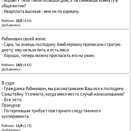
- Абрам! У тебя такой большой дом, а ты снимаешь комнату в
общежитии?
- Кварплата высокая - мне не по карману.
Рейтинг:
13/3
(4.33)
Добавлено:
Рабинович своей жене:
- Сара, ты знаешь господину Зимблерману прописали строгую
диету: ему нельзя пить и есть мясо.
- Хорошо, теперь можно пригласить его на ужин.
Рейтинг:
14/3
(4.67)
Добавлено:
В суде:
- Гражданка Рабинович, мы рассматриваем Ваш иск к господину
Сонштейну. Уточните, когда имел место случай изнасилования?
- Всё лето.
Прокурор:
- Потерпевшая требует повторного следственного
эусперимента.
Рейтинг:
11/4
(2.75)
Добавлено: