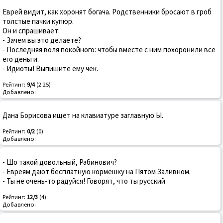
Еврей видит, как хоронят богача. Родственники бросают в гроб
толстые пачки купюр.
Он и спрашивает:
- Зачем вы это делаете?
- Последняя воля покойного: чтобы вместе с ним похоронили все
его деньги.
- Идиоты! Выпишите ему чек.
Рейтинг:
9/4
(2.25)
Добавлено:
Дана Борисова ищет на клавиатуре заглавную Ы.
Рейтинг:
0/2
(0)
Добавлено:
- Шо такой довольный, Рабинович?
- Евреям дают бесплатную кормёшку на Пятом Заливном.
- Ты не очень-то радуйся! Говорят, что ты русский
Рейтинг:
12/3
(4)
Добавлено: