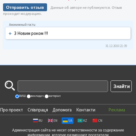
Отправить отзыв
Данные об авторе не публикуются. Отзыв
проходит модерацию.
+
З Новим роком !!!
31.12.2010 21:39
ВИШ
викладач
матеріал
Про проект
Співпраця
Допомога
Контакти
Реклама
RU
EN
UA
KZ
CN
Администрация сайта не несет ответственности за содержание
информации, которую размещают посетители