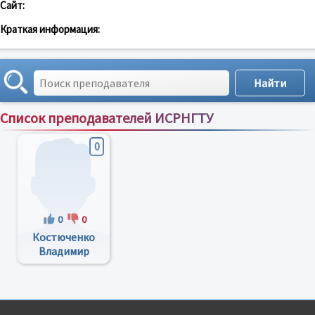
Сайт:
Краткая информация:
Список преподавателей ИСРНГТУ
Сортировка по:
имени
;
рейтингу
;
отзывам
;
0
0
0
Костюченко
Владимир
Яковлевич