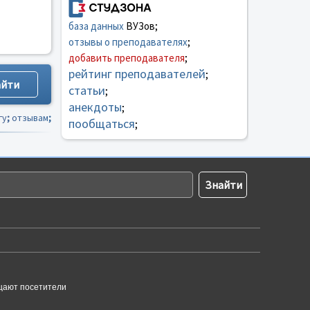
база данных
ВУЗов;
отзывы о преподавателях
;
добавить преподавателя
;
рейтинг преподавателей
;
статьи
;
анекдоты
;
гу
;
отзывам
;
пообщаться
;
щают посетители