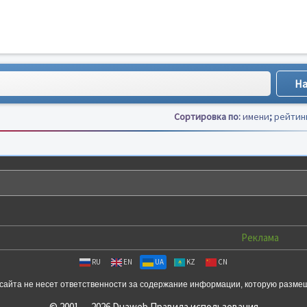
Сортировка по:
имени
;
рейтин
Реклама
RU
EN
UA
KZ
CN
сайта не несет ответственности за содержание информации, которую разме
© 2001 — 2026 Duaweb
Правила использования