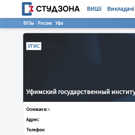
ВИШі
Викладачі
ВУЗы
Россия
Уфа
УГИС
Уфимский государственный институ
Основан в:
г.
Адрес:
Телефон: