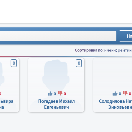
Сортировка по:
имени
;
рейтин
0
0
0
0
0
0
0
львира
Погадаев Михаил
Солодилова На
на
Евгеньевич
Зиновьевн