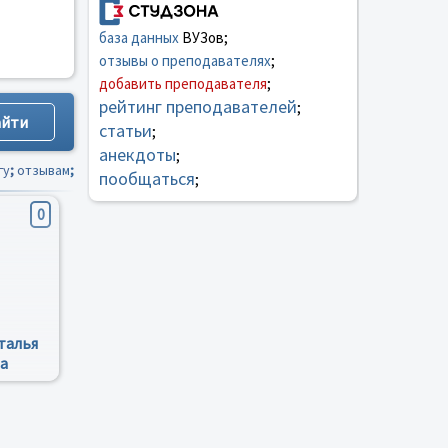
база данных
ВУЗов;
отзывы о преподавателях
;
добавить преподавателя
;
рейтинг преподавателей
;
статьи
;
анекдоты
;
гу
;
отзывам
;
пообщаться
;
0
талья
а