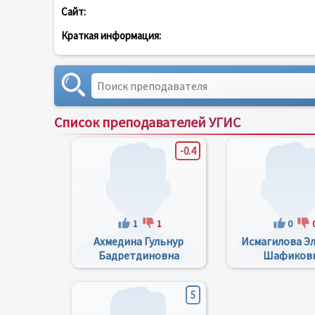
Сайт:
Краткая информация:
Список преподавателей УГИС
-0.4
1
1
0
Ахмедина Гульнур
Исмагилова Э
Бадретдиновна
Шафиков
5