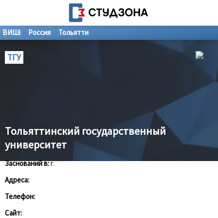
ВИШі
Россия
Тольятти
ТГУ
Тольяттинский государственный
университет
Заснований в:
г.
Адреса:
Телефон:
Сайт: