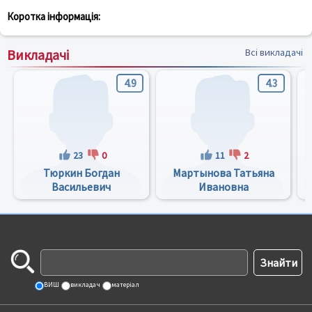
Коротка інформація:
Викладачі
Всі викладачі
4.9
4.3
23
0
11
2
Тюркин Богдан
Мартынова Татьяна
Васильевич
Ивановна
ВИШ
викладач
матеріал