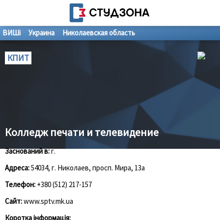
ВИШі
Украина
Николаевская область
КПИТ
Колледж печати и телевидение
Заснований в:
г.
Адреса:
54034, г. Николаев, просп. Мира, 13а
Телефон:
+380 (512) 217-157
Сайт:
www.sptv.mk.ua
Коротка інформація: