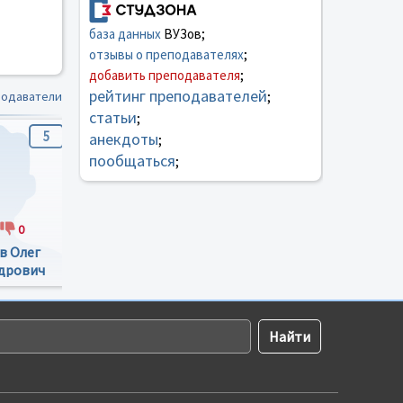
база данных
ВУЗов;
отзывы о преподавателях
;
добавить преподавателя
;
рейтинг преподавателей
подаватели
;
статьи
;
5
3.7
3.7
анекдоты
;
пообщаться
;
0
2
0
2
0
в Олег
Мальгинов
Владимирский
дрович
Константин
Владимир
Евгеньевич
Евгеньевич