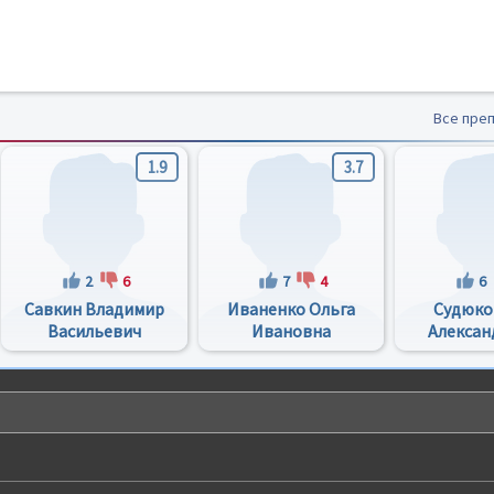
Все пре
1.9
3.7
2
6
7
4
6
Савкин Владимир
Иваненко Ольга
Судюко
Васильевич
Ивановна
Алексан