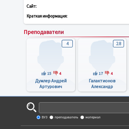
Сайт:
Краткая информация:
Преподаватели
4
2.8
15
4
17
4
Думлер Андрей
Галактионов
Артурович
Александр
Анатольевич
ВУЗ
преподаватель
материал