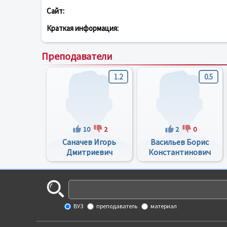
Сайт:
Краткая информация:
Преподаватели
1.2
0.5
10
2
2
0
Саначев Игорь
Васильев Борис
Дмитриевич
Константинович
ВУЗ
преподаватель
материал