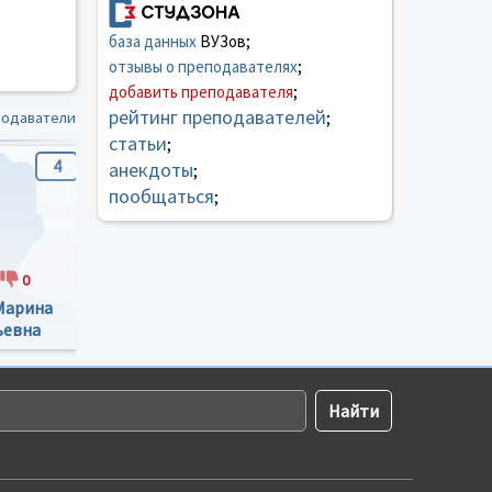
база данных
ВУЗов;
отзывы о преподавателях
;
добавить преподавателя
;
рейтинг преподавателей
подаватели
;
статьи
;
4
5
2.5
анекдоты
;
пообщаться
;
0
3
0
5
1
Марина
Гриняк Виктор
Гагаров Николай
ьевна
Михайлович
Николаевич