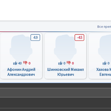
Все пре
4.9
-4.5
43
0
0
0
0
Афонин Андрей
Шинковский Михаил
Хазова 
Александрович
Юрьевич
Евген