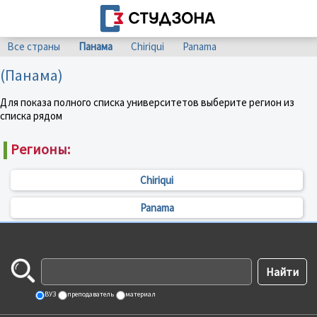
Все страны
Панама
Chiriqui
Panama
(Панама)
Для показа полного списка университетов выберите регион из
списка рядом
Регионы:
Chiriqui
Panama
ВУЗ
преподаватель
материал