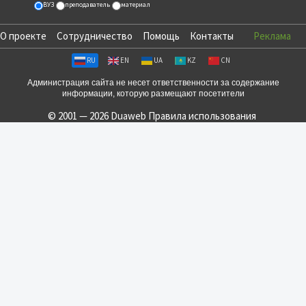
ВУЗ
преподаватель
материал
О проекте
Сотрудничество
Помощь
Контакты
Реклама
RU
EN
UA
KZ
CN
Администрация сайта не несет ответственности за содержание
информации, которую размещают посетители
© 2001 — 2026 Duaweb
Правила использования