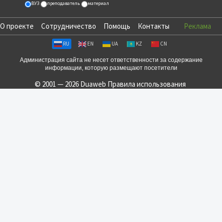
ВУЗ
преподаватель
материал
О проекте
Сотрудничество
Помощь
Контакты
Реклама
RU
EN
UA
KZ
CN
Администрация сайта не несет ответственности за содержание
информации, которую размещают посетители
© 2001 — 2026 Duaweb
Правила использования