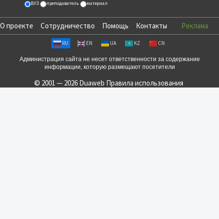
ВУЗ
преподаватель
материал
О проекте
Сотрудничество
Помощь
Контакты
Реклама
RU
EN
UA
KZ
CN
Администрация сайта не несет ответственности за содержание
информации, которую размещают посетители
© 2001 — 2026 Duaweb
Правила использования