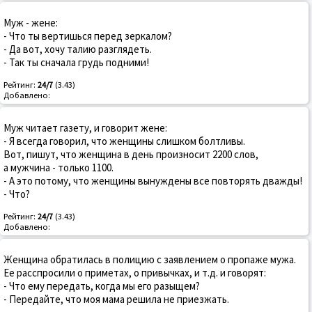
Муж - жене:
- Что ты вертишься перед зеркалом?
- Да вот, хочу талию разглядеть.
- Так ты сначала грудь подними!
Рейтинг:
24/7
(3.43)
Добавлено:
Муж читает газету, и говорит жене:
- Я всегда говорил, что женщины слишком болтливы.
Вот, пишут, что женщина в день произносит 2200 слов,
а мужчина - только 1100.
- А это потому, что женщины вынуждены все повторять дважды!
- Что?
Рейтинг:
24/7
(3.43)
Добавлено:
Женщина обратилась в полицию с заявлением о пропаже мужа.
Ее расспросили о приметах, о привычках, и т.д. и говорят:
- Что ему передать, когда мы его разыщем?
- Передайте, что моя мама решила не приезжать.