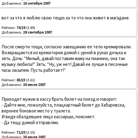
Добавлено:
16 октября 2007
вот за что я люблю свою тещю.за то что она живет в магадане.
Рейтинг:
74/19
(3.89)
Добавлено:
28 сентября 2007
После смерти тещи, согласно завещанию ее тело кремировали.
Возвращаются из крематория домой с урной в руках дочька и
зять. Дочь: "Милый, давай поставим маму на пианино, она так
музыку любила!" Зять: "Ну, уж нет! Давай ее лучше в песочные
часы засыпем. Пусть работает!"
Рейтинг:
83/23
(3.61)
Добавлено:
30 июля 2007
Приходит мужик в кассу брать билет на поезд и говорит:
- Дайте мне, пожалуйста, плацкартный билет до Хабаровска,
верхнее боковое место у туалета.
И видя обалдевшее лицо кассирши, поясняет:
- Да тещу домой отправляю.
Рейтинг:
71/20
(3.55)
Добавлено:
30 июля 2007