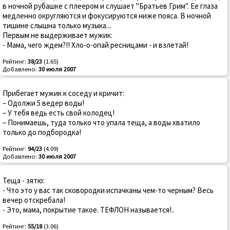
в ночной рубашке с плеером и слушает "Братьев Грим". Ее глаза
медленно округляются и фокусируются ниже пояса. В ночной
тишине слышна только музыка...
Первым не выдерживает мужик:
- Мама, чего ждем?!! Хло-о-опай ресницами - и взлетай!
Рейтинг:
38/23
(1.65)
Добавлено:
30 июля 2007
Прибегает мужик к соседу и кричит:
– Одолжи 5 ведер воды!
– У тебя ведь есть свой колодец!
– Понимаешь, туда только что упала теща, а воды хватило
только до подбородка!
Рейтинг:
94/23
(4.09)
Добавлено:
30 июля 2007
Теща - зятю:
- Что это у вас так сковородки испачканы чем-то черным? Весь
вечер отскребала!
- Это, мама, покрытие такое. ТЕФЛОН называется!..
Рейтинг:
55/18
(3.06)