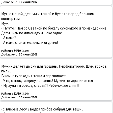
Добавлено:
30 июля 2007
Муж с женой, детьми и тещей в буфете перед большим
концертом.
Муж:
- Ну что? Нам со Светкой по бокалу сухонького и по мандаринке.
Детишкам по лимонаду и шоколадке.
- А маме?
- А маме стакан молочка и огурчик!
Рейтинг:
74/19
(3.89)
Добавлено:
30 июля 2007
Мужик делает дырку для гардины. Перфоратором. Шум, грохот,
пыль...
В комнату заходит теща и спрашивает:
- Что, сынок, гардину вешаешь? Мужик поворачивается:
- Ну хули ты орешь, старая?! Ребенок же спит!!
Рейтинг:
62/19
(3.26)
Добавлено:
30 июля 2007
- Я вчера в лесу 3 ведра грибов собрал для тёщи .