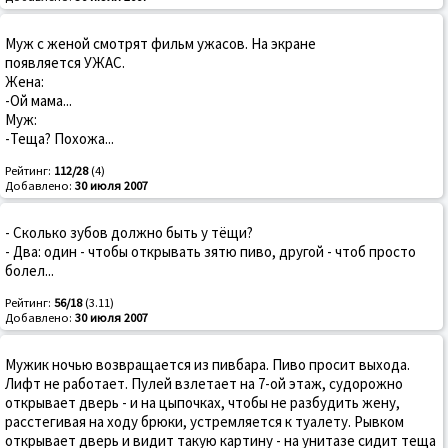
Муж с женой смотрят фильм ужасов. На экране
появляется УЖАС.
Жена:
-Ой мама...
Муж:
-Теща? Похожа...
Рейтинг:
112/28
(4)
Добавлено:
30 июля 2007
- Сколько зубов должно быть у тёщи?
- Два: один - чтобы открывать зятю пиво, другой - чтоб просто
болел...
Рейтинг:
56/18
(3.11)
Добавлено:
30 июля 2007
Мужик ночью возвращается из пивбара. Пиво просит выхода.
Лифт не работает. Пулей взлетает на 7-ой этаж, судорожно
открывает дверь - и на цыпочках, чтобы не разбудить жену,
расстегивая на ходу брюки, устремляется к туалету. Рывком
открывает дверь и видит такую картину - на унитазе сидит теща