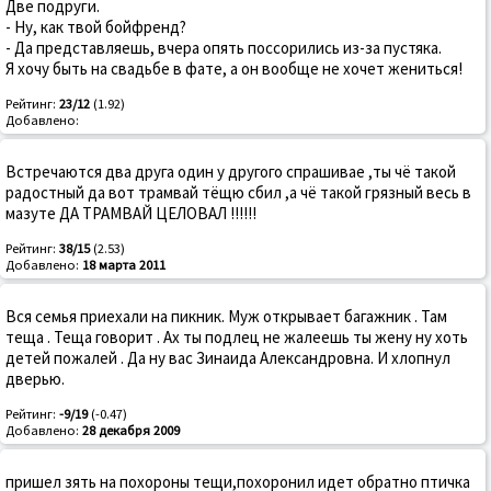
Две подруги.
- Ну, как твой бойфренд?
- Да представляешь, вчера опять поссорились из-за пустяка.
Я хочу быть на свадьбе в фате, а он вообще не хочет жениться!
Рейтинг:
23/12
(1.92)
Добавлено:
Встречаются два друга один у другого спрашивае ,ты чё такой
радостный да вот трамвай тёщю сбил ,а чё такой грязный весь в
мазуте ДА ТРАМВАЙ ЦЕЛОВАЛ !!!!!!
Рейтинг:
38/15
(2.53)
Добавлено:
18 марта 2011
Вся семья приехали на пикник. Муж открывает багажник . Там
теща . Теща говорит . Ах ты подлец не жалеешь ты жену ну хоть
детей пожалей . Да ну вас Зинаида Александровна. И хлопнул
дверью.
Рейтинг:
-9/19
(-0.47)
Добавлено:
28 декабря 2009
пришел зять на похороны тещи,похоронил идет обратно птичка