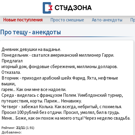
Новые поступления
Просто смешные
Авто-анекдоты
Пр
Про тещу - анекдоты
Дневник девушки на выданье.
Понедельник - сватался американский миллионер Гарри.
Предлагал
игорный дом, фондовые сбережения, миллионы долларов.
Отказала.
Вторник - приходил арабский шейх Фарид. Яхта, нефтяные
вышки,
гарем... Как они мне все надоели.
Среда - виделась с французом Полем. Уимблдонский турнир,
путешествия, корты. Париж... Hенавижу.
Четверг - забежал Колька. Как всегда, небритый, с похмелья.
Просил 100 рублей без отдачи. Просил, умолял, бил в грудь.
Меня... Боже, как он похож на моего отца! Через неделю свадьба.
Рейтинг:
21/11
(1.91)
Добавлено: