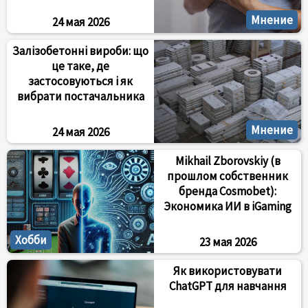
Мнение
24 мая 2026
Залізобетонні вироби: що
це таке, де
застосовуються і як
вибрати постачальника
Мнение
24 мая 2026
Mikhail Zborovskiy (в
прошлом собственник
бренда Cosmobet):
Экономика ИИ в iGaming
Хобби
23 мая 2026
Як використовувати
ChatGPT для навчання