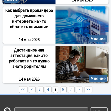
14 мая 2026
Как выбрать провайдера
для домашнего
интернета: на что
обратить внимание
Мнение
14 мая 2026
Дистанционная
аттестация: как это
работает и что нужно
знать родителям
Мнение
14 мая 2026
<<
<
3
4
6
7
>
>>
5