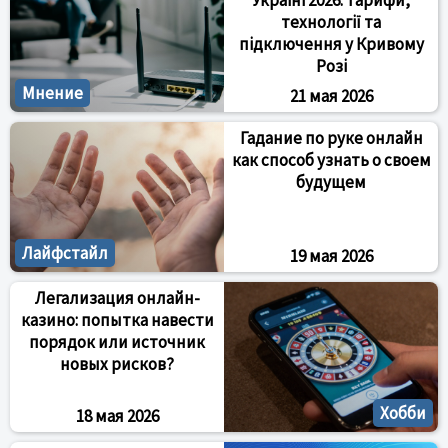
Україні 2026: тарифи,
технології та
підключення у Кривому
Розі
Мнение
21 мая 2026
Гадание по руке онлайн
как способ узнать о своем
будущем
Лайфстайл
19 мая 2026
Легализация онлайн-
казино: попытка навести
порядок или источник
новых рисков?
Хобби
18 мая 2026