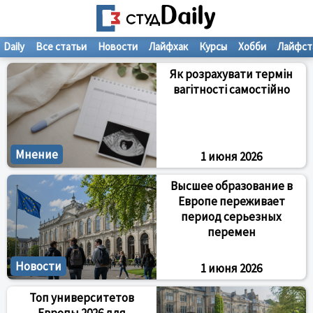
Daily
Все статьи
Новости
Лайфхак
Курсы
Хобби
Лайфст
Як розрахувати термін
вагітності самостійно
Мнение
1 июня 2026
Высшее образование в
Европе переживает
период серьезных
перемен
Новости
1 июня 2026
Топ университетов