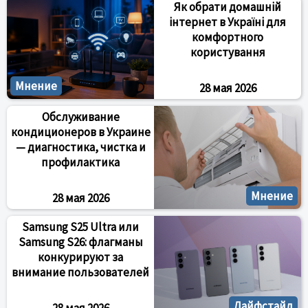
Як обрати домашній
інтернет в Україні для
комфортного
користування
Мнение
28 мая 2026
Обслуживание
кондиционеров в Украине
— диагностика, чистка и
профилактика
Мнение
28 мая 2026
Samsung S25 Ultra или
Samsung S26: флагманы
конкурируют за
внимание пользователей
Лайфстайл