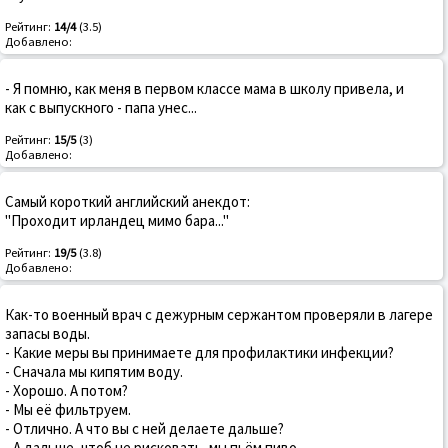
Рейтинг:
14/4
(3.5)
Добавлено:
- Я помню, как меня в первом классе мама в школу привела, и
как с выпускного - папа унес...
Рейтинг:
15/5
(3)
Добавлено:
Самый короткий английский анекдот:
"Проходит ирландец мимо бара..."
Рейтинг:
19/5
(3.8)
Добавлено:
Как-то военный врач с дежурным сержантом проверяли в лагере
запасы воды.
- Какие меры вы принимаете для профилактики инфекции?
- Сначала мы кипятим воду.
- Хорошо. А потом?
- Мы её фильтруем.
- Отлично. А что вы с ней делаете дальше?
- А дальше, чтоб не рисковать, мы пьём пиво...