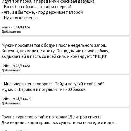
Идут три парня, а перед ними красивая девушка.
- Вот я бы сейчас..., - говорит первый.
- Ага, и я бы тоже, - поддерживает второй.
- Ну я тогда сбегаю.
Рейтинг:
14/4
(3.5)
Добавлено:
Мужик просыпается с бодуна после недельного запоя...
Конечно, похмелиться нету. Он подзывает свою собаку,
выдыхает ей в пасть со всей силы и командует: "ИЩИ!"
Рейтинг:
14/4
(3.5)
Добавлено:
- Мне вчера жена говорит: "Пойди погуляй с собакой".
Hy, мы с Шаpиком и погуляли... на 300 баксов.
Рейтинг:
13/4
(3.25)
Добавлено:
Группа туристов в тайге потеряла 15 литров спирта.
Две недели людям пришлось существовать на еде и воде...