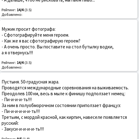
Рейтинг:
14/4
(3.5)
Добавлено:
Мужик просит фотографа:
- Сфотографируйте меня героем.
- Как же я вас сфотографирую героем?
- А очень просто. Вы поставите на стол бутылку водки,
а я отвернусь!!!
Рейтинг:
14/4
(3.5)
Добавлено:
Пустыня. 50-градусная жара.
Проводятся международные соревнования на выживаемость.
Преодолев 100 км, весь в мыле к финишу подползает немец:
- Пи-и-и-и-ть!!!
За ним в полуобморочном состоянии приползает француз:
- Пи-и-и-и-и-и-ть!!!
Третьим, с мордой красной, как кирпич, навеселе появляется
русский:
- Закуси-и-и-и-и-ть!!!
Рейтинг:
9/5
(1.8)