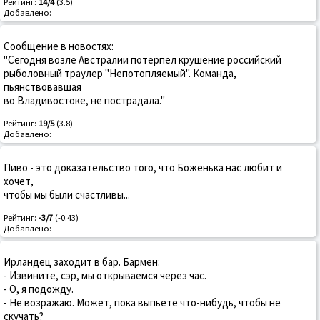
Рейтинг:
14/4
(3.5)
Добавлено:
Сообщение в новостях:
"Сегодня возле Австралии потерпел крушение российский
рыболовный траулер "Непотопляемый". Команда,
пьянствовавшая
во Владивостоке, не пострадала."
Рейтинг:
19/5
(3.8)
Добавлено:
Пиво - это доказательство того, что Боженька нас любит и
хочет,
чтобы мы были счастливы...
Рейтинг:
-3/7
(-0.43)
Добавлено:
Ирландец заходит в бар. Бармен:
- Извините, сэр, мы открываемся через час.
- О, я подожду.
- Не возражаю. Может, пока выпьете что-нибудь, чтобы не
скучать?