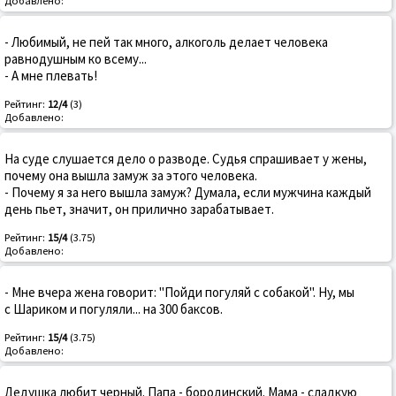
Добавлено:
- Любимый, не пей так много, алкоголь делает человека
равнодушным ко всему...
- А мне плевать!
Рейтинг:
12/4
(3)
Добавлено:
На суде слушается дело о разводе. Судья спрашивает у жены,
почему она вышла замуж за этого человека.
- Почему я за него вышла замуж? Думала, если мужчина каждый
день пьет, значит, он прилично зарабатывает.
Рейтинг:
15/4
(3.75)
Добавлено:
- Мне вчера жена говорит: "Пойди погуляй с собакой". Hy, мы
с Шаpиком и погуляли... на 300 баксов.
Рейтинг:
15/4
(3.75)
Добавлено:
Дедушка любит черный. Папа - бородинский. Мама - сладкую