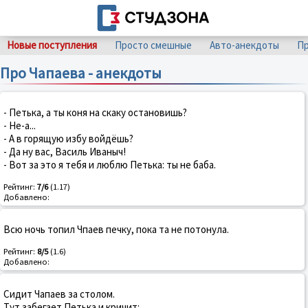
Новые поступления
Просто смешные
Авто-анекдоты
Пр
Про Чапаева - анекдоты
- Петька, а ты коня на скаку остановишь?
- Не-а...
- А в горящую избу войдёшь?
- Да ну вас, Василь Иваныч!
- Вот за это я тебя и люблю Петька: ты не баба.
Рейтинг:
7/6
(1.17)
Добавлено:
Всю ночь топил Чпаев печку, пока та не потонула.
Рейтинг:
8/5
(1.6)
Добавлено:
Сидит Чапаев за столом.
Тут забегает Петька и кричит: