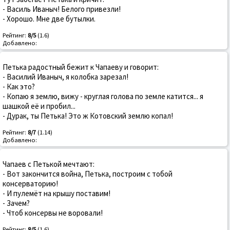
- Василь Иваныч! Белого привезли!
- Хорошо. Мне две бутылки.
Рейтинг:
8/5
(1.6)
Добавлено:
Петька радостный бежит к Чапаеву и говорит:
- Василий Иваныч, я колобка зарезал!
- Как это?
- Копаю я землю, вижу - круглая голова по земле катится... я
шашкой её и пробил...
- Дурак, ты Петька! Это ж Котовский землю копал!
Рейтинг:
8/7
(1.14)
Добавлено:
Чапаев с Петькой мечтают:
- Вот закончится война, Петька, построим с тобой
консерваторию!
- И пулемёт на крышу поставим!
- Зачем?
- Чтоб консервы не воровали!
Рейтинг:
8/5
(1.6)