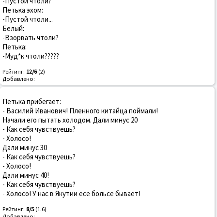
-Пустой чтоли?
Петька эхом:
-Пустой чтоли...
Белый:
-Взорвать чтоли?
Петька:
-Муд*к чтоли?????
Рейтинг:
12/6
(2)
Добавлено:
Петька прибегает:
- Василий Иванович! Пленного китайца поймали!
Начали его пытать холодом. Дали минус 20
- Как себя чувствуешь?
- Холосо!
Дали минус 30
- Как себя чувствуешь?
- Холосо!
Дали минус 40!
- Как себя чувствуешь?
- Холосо! У нас в Якутии есе больсе бывает!
Рейтинг:
8/5
(1.6)
Добавлено: