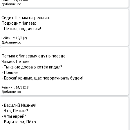
Добавлено:
Сидит Петька на рельсах.
Подходит Чапаев:
- Петька, подвинься!
Рейтинг:
10/5
(2)
Добавлено:
Петька с Чапаевым едут в поезде.
Чапаев Петьке:
- Ты какие дрова в котёл кидал?
- Прямые.
- Бросай кривые, щас поворачивать будем!
Рейтинг:
14/5
(2.8)
Добавлено:
- Василий Иваныч!
- Что, Петька?
- А ты еврей?
- Видите ли, Пётр...