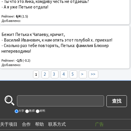
- Ты что это Анка, комдиву честь не отдаешь?
- А я уже Петьке отдала!
Рейтинг:
6/4
(1.5)
Добавлено:
Бежит Петька к Чапаеву, кричит,
- Василий Иванович, к нам опять этот голубой х.. приехал!
- Сколько раз тебе повторять, Петька: фамилия Блюхер
непереводима!
Рейтинг:
-1/5
(-0.2)
Добавлено:
2
3
4
5
>
>>
1
大学
教师
材料
关于项目
合作
帮助
联系方式
广告