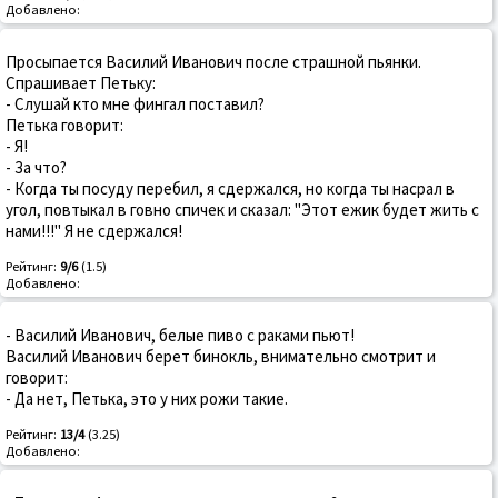
Добавлено:
Просыпается Василий Иванович после страшной пьянки.
Спрашивает Петьку:
- Слушай кто мне фингал поставил?
Петька говорит:
- Я!
- За что?
- Когда ты посуду перебил, я сдержался, но когда ты насрал в
угол, повтыкал в говно спичек и сказал: "Этот ежик будет жить с
нами!!!" Я не сдержался!
Рейтинг:
9/6
(1.5)
Добавлено:
- Василий Иванович, белые пиво с раками пьют!
Василий Иванович берет бинокль, внимательно смотрит и
говорит:
- Да нет, Петька, это у них рожи такие.
Рейтинг:
13/4
(3.25)
Добавлено: