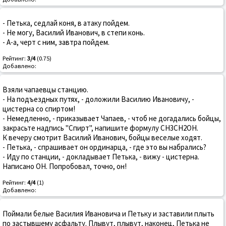
- Петька, седлай коня, в атаку пойдем.
- Не могу, Василий Иванович, в степи конь.
- А-а, черт с ним, завтра пойдем.
Рейтинг:
3/4
(0.75)
Добавлено:
Взяли чапаевцы станцию.
- На подъездных путях, - доложили Василию Ивановичу, -
цистерна со спиртом!
- Немедленно, - приказывает Чапаев, - чтоб не догадались бойцы,
закрасьте надпись "Спирт", напишите формулу CН3CН2ОН.
К вечеру смотрит Василий Иванович, бойцы веселые ходят.
- Петька, - спрашивает он ординарца, - где это вы набрались?
- Иду по станции, - докладывает Петька, - вижу - цистерна.
Написано ОН. Попробовал, точно, он!
Рейтинг:
4/4
(1)
Добавлено:
Поймали белые Василия Ивановича и Петьку и заставили плыть
по застывшему асфальту. Плывут, плывут, наконец, Петька не