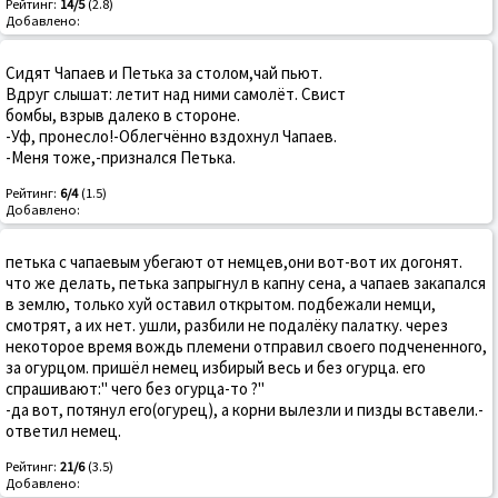
Рейтинг:
14/5
(2.8)
Добавлено:
Сидят Чапаев и Петька за столом,чай пьют.
Вдруг слышат: летит над ними самолёт. Свист
бомбы, взрыв далеко в стороне.
-Уф, пронесло!-Облегчённо вздохнул Чапаев.
-Меня тоже,-признался Петька.
Рейтинг:
6/4
(1.5)
Добавлено:
петька с чапаевым убегают от немцев,они вот-вот их догонят.
что же делать, петька запрыгнул в капну сена, а чапаев закапался
в землю, только хуй оставил открытом. подбежали немци,
смотрят, а их нет. ушли, разбили не подалёку палатку. через
некоторое время вождь племени отправил своего подчененного,
за огурцом. пришёл немец избирый весь и без огурца. его
спрашивают:" чего без огурца-то ?"
-да вот, потянул его(огурец), а корни вылезли и пизды вставели.-
ответил немец.
Рейтинг:
21/6
(3.5)
Добавлено: