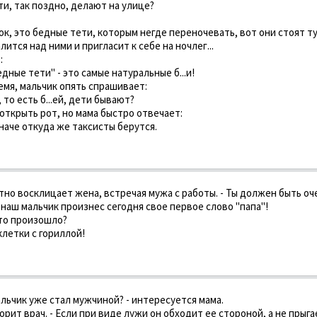
ети, так поздно, делают на улице?
ок, это бедные тети, которым негде переночевать, вот они стоят т
ится над ними и пригласит к себе на ночлег...
:
едные тети" - это самые натуральные б...и!
емя, мальчик опять спрашивает:
, то есть б...ей, дети бывают?
открыть рот, но мама быстро отвечает:
наче откуда же таксисты берутся.
остно восклицает жена, встречая мужа с работы. - Ты должен быть оч
наш мальчик произнес сегодня свое первое слово "папа"!
это произошло?
клетки с гориллой!
мальчик уже стал мужчиной? - интересуется мама.
ворит врач. - Если при виде лужи он обходит ее стороной, а не прыга