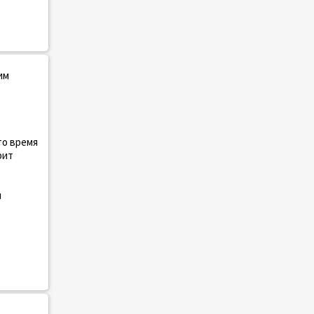
им
то время
рит
и