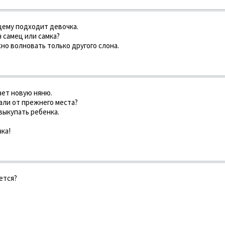
щему подходит девочка.
н самец или самка?
жно волновать только другого слона.
ает новую няню.
зали от прежнего места?
выкупать ребенка.
чка!
ется?