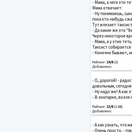
- Мама, а чего эти т
Мама отвечает:
- Ну понимаешь, сын
пока кто-нибудь сжал
Тут влезает таксист
- Да какие же это "б
Через некоторое вр
- Мама, а у этих теть
Таксист собирается 
- Конечно бывают, и
Рейтинг:
24/8
(3)
Добавлено:
- О, дорогой! - рад
довольным, сегодня 
- Ну надо же! А как 
- В зоопарке, возле 
Рейтинг:
23/8
(2.88)
Добавлено:
- А как узнать, что 
- Очень просто, - го