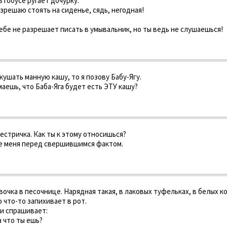
тобусе ругает дочурку:
азрешаю стоять на сиденье, сядь, негодная!
 тебе не разрешает писать в умывальник, но ты ведь не слушаешься!
 кушать манную кашу, то я позову Бабу-Ягу.
маешь, что Баба-Яга будет есть ЭТУ кашу?
сестричка. Как ты к этому относишься?
ите меня перед свершившимся фактом.
очка в песочнице. Нарядная такая, в лаковых туфельках, в белых ко
о что-то запихивает в рот.
и спрашивает:
а что ты ешь?