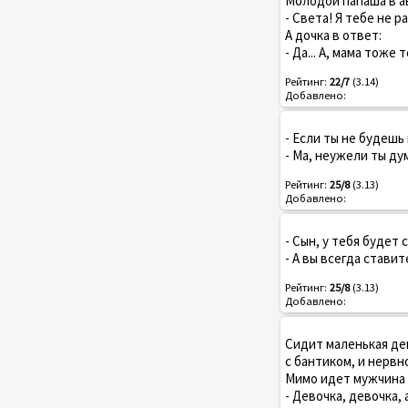
Молодой папаша в ав
- Света! Я тебе не р
А дочка в ответ:
- Да... А, мама тоже
Рейтинг:
22/7
(3.14)
Добавлено:
- Если ты не будешь
- Ма, неужели ты ду
Рейтинг:
25/8
(3.13)
Добавлено:
- Сын, у тебя будет 
- А вы всегда став
Рейтинг:
25/8
(3.13)
Добавлено:
Сидит маленькая дев
с бантиком, и нервн
Мимо идет мужчина 
- Девочка, девочка, 