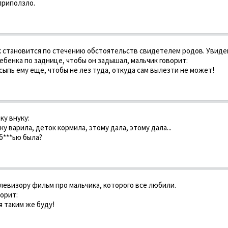
 приползло.
 становится по стечению обстоятельств свидетелем родов. Увидев
бенка по заднице, чтобы он задышал, мальчик говорит:
всыпь ему еще, чтобы не лез туда, откуда сам вылезти не может!
ку внуку:
у варила, деток кормила, этому дала, этому дала...
 б***ью была?
левизору фильм про мальчика, которого все любили.
орит:
я таким же буду!