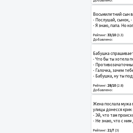
Добавлено:
Восьмилетний сын в
- Послушай, сынок, 
- Я знаю, папа. Но к
Рейтинг:
33/10
(3.3)
Добавлено:
Бабушка спрашивает
- Что бы ты хотела 
- Противозачаточные
- Галочка, зачем теб
- Бабушка, ну ты по
Рейтинг:
28/10
(2.8)
Добавлено:
Жена послала мужа п
улицы донесся крик
- Эй, что там происх
- Не знаю, что с ним
Рейтинг:
21/7
(3)