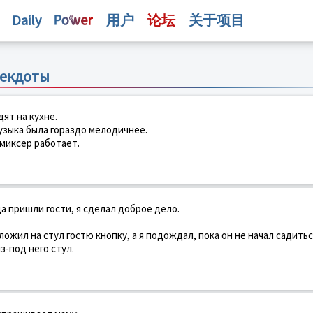
Daily
用户
论坛
关于项目
некдоты
дят на кухне.
музыка была гораздо мелодичнее.
 миксер работает.
да пришли гости, я сделал доброе дело.
ложил на стул гостю кнопку, а я подождал, пока он не начал садиться
з-под него стул.