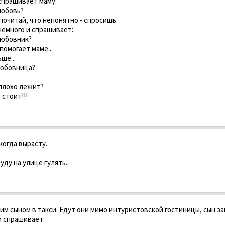
спрашивает маму:
любовь?
 почитай, что непонятно - спросишь.
немного и спрашивает:
 любовник?
помогает маме...
ше...
 любовница?
 плохо лежит?
 стоит!!!
когда вырасту.
уду на улице гулять.
им сыном в такси. Едут они мимо интуристовской гостиницы, сын за
и спрашивает: