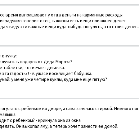
се время выпрашивает у отца деньги на карманные расходы.
- вкрадчиво говорит отец, в жизни есть вещи поважнее денег...
огда я веду эти важные вещи куда-нибудь погулять, это стоит денег..
 внучку:
получить в подарок от Деда Мороза?
 таблетки, - отвечает девочка.
е эта гадость?! - в ужасе восклицает бабушка.
думай: у меня уже четыре куклы, куда мне еще пятую?
огулять с ребенком во дворе, а сама занялась стиркой. Немного пог
 малыша.
одит с ребенком? - крикнула она из окна.
 делать. Он выкопал яму, а теперь хочет занести ее домой.