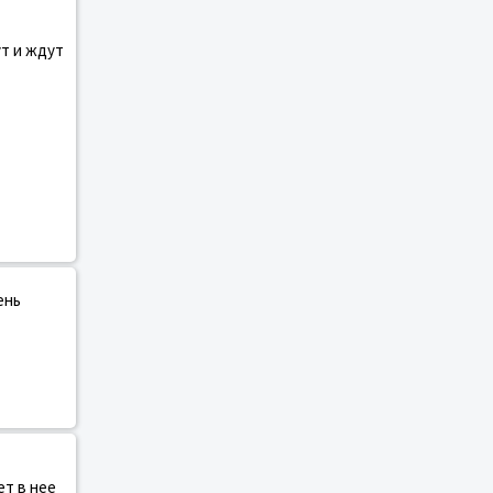
ут и ждут
ень
ет в нее