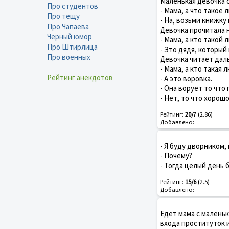
Маленькая девочка 
Про студентов
- Мама, а что такое 
Про тещу
- На, возьми книжку
Про Чапаева
Девочка прочитала 
Черный юмор
- Мама, а кто такой
Про Штирлица
- Это дядя, который 
Про военных
Девочка читает даль
- Мама, а кто такая
Рейтинг анекдотов
- А это воровка.
- Она ворует то что
- Нет, то что хорошо
Рейтинг:
20/7
(2.86)
Добавлено:
- Я буду дворником, 
- Почему?
- Тогда целый день б
Рейтинг:
15/6
(2.5)
Добавлено:
Едет мама с маленьк
входа проституток 