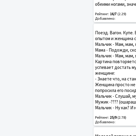
обеими ногами, знач
Рейтинг:
16/7
(2.29)
Добавлено:
Поезд. Вагон. Купе.
опытом и женщина с
Мальчик - Мам, мам, я
Мама - Подожди, ско
Мальчик - Мам, мам, я
Картина повторяетс
успевает достать м
женщине:
- Знаете что, на ста
Женщина просто не 
попросила его посид
Мальчик - Слушай, м
Мужик -???? (ошараше
Мальчик - Ну как? И
Рейтинг:
25/9
(2.78)
Добавлено: