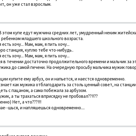
ит, он уже стал взрослым.
 В этом купе едут мужчина средних лет, умудренный неким житейск
 ребенком младшего школьного возраста.
 есть хочу... Мам, мам, я пить хочу...
ро станция, куплю тебе что-нибудь..
 есть хочу... Мам, мам, я пить хочу...
я в течении достаточно продолжительного времени и мальчик за э
ужика до самой печени. На очередную просьбу мальчика мужик гово
нции купите ему арбуз, он и напьется, и наестся одновременно.
знает как мужика отблагодарить за столь ценный совет, на станци
еть с пацаном, а сама побежала за арбузом.
ужик, а ты трахаться вприсядку не пробовал??!!??
нно) Нет, а что???!!!
 нае--шься, и напляшешься одновременно....