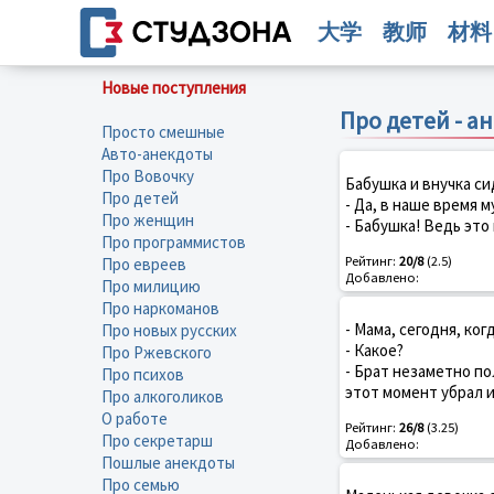
大学
教师
材料
Новые поступления
Про детей - а
Просто смешные
Авто-анекдоты
Про Вовочку
Бабушка и внучка си
Про детей
- Да, в наше время 
Про женщин
- Бабушка! Ведь это
Про программистов
Рейтинг:
20/8
(2.5)
Про евреев
Добавлено:
Про милицию
Про наркоманов
- Мама, сегодня, ког
Про новых русских
- Какое?
Про Ржевского
- Брат незаметно по
Про психов
этот момент убрал и
Про алкоголиков
О работе
Рейтинг:
26/8
(3.25)
Про секретарш
Добавлено:
Пошлые анекдоты
Про семью