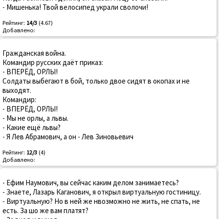
- Мишенька! Твой велосипед украли сволочи!
Рейтинг:
14/3
(4.67)
Добавлено:
Гражданская война.
Командир русских даёт приказ:
- ВПЕРЁД, ОРЛЫ!
Солдаты выбегают в бой, только двое сидят в окопах и не
выходят.
Командир:
- ВПЕРЁД, ОРЛЫ!
- Мы не орлы, а львы.
- Какие ещё львы?
- Я Лев Абрамович, а он - Лев Зиновьевич
Рейтинг:
12/3
(4)
Добавлено:
- Ефим Наумович, вы сейчас каким делом занимаетесь?
- Знаете, Лазарь Каганович, я открыл виртуальную гостиницу.
- Виртуальную? Но в ней же нвозможно не жить, не спать, не
есть. За шо же вам платят?