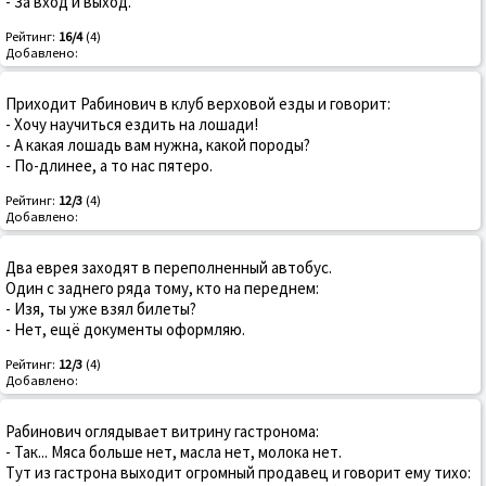
- За вход и выход.
Рейтинг:
16/4
(4)
Добавлено:
Приходит Рабинович в клуб верховой езды и говорит:
- Хочу научиться ездить на лошади!
- А какая лошадь вам нужна, какой породы?
- По-длинее, а то нас пятеро.
Рейтинг:
12/3
(4)
Добавлено:
Два еврея заходят в переполненный автобус.
Один с заднего ряда тому, кто на переднем:
- Изя, ты уже взял билеты?
- Нет, ещё документы оформляю.
Рейтинг:
12/3
(4)
Добавлено:
Рабинович оглядывает витрину гастронома:
- Так... Мяса больше нет, масла нет, молока нет.
Тут из гастрона выходит огромный продавец и говорит ему тихо: