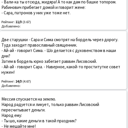
- Вали-ка ты отсюда, жидяра! А то как дам по башке топором.
Рабинович прибегает домой и говорит жене:
- Сара, патронов у них уже тоже нет.
Рейтинг:
11/3
(3.67)
Добавлено:
Две старушки - Сара и Сима смотрят на бордель через дорогу.
Туда заходит православный священник.
- Ай-ай - говорит Сима. - Шо делается с духовенством в наши
дни?
Затем в бордель юрко забегает раввин Лисовский.
- Ай-ай - говорит Сара. - Наверное, какой-то проститутке совет
нужен!
Рейтинг:
14/3
(4.67)
Добавлено:
Мессия спускается на землю.
Народ радуется и ликует, только раввин Лисовский
пересчитывает деньги.
Народ ему:
- Ты шо, какие деньги в такой праздник?
- Не мешайте мне!