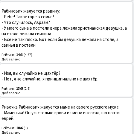
Рабинович жалуется раввину:
- Ребе! Такое горе в семье!
- Что случилось, Авраам?
- У моего сына в постели вчера лежала христианская девушка, а
на столе лежала свинина.
- Всё не так плохо. Вот если бы девушка лежала на столе, а
свинья в постели
Рейтинг:
14/3
(4.67)
Добавлено:
- Изя, вы случайно не щахтёр?
- Нет, я не случайно, я принципиально не шахтёр.
Рейтинг:
13/5
(2.6)
Добавлено:
Ривочка Рабинович жалуется маме на своего русского мужа:
- Маменька! Он уж столько крови из мени высосал, шо почти
еврей.
Рейтинг:
18/6
(3)
Добавлено: