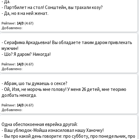
- Да.
- Партбилет на стол! Сонштейн, вы трахали козу?
- Да, но я на ней женат.
Рейтинг:
14/3
(4.67)
Добавлено:
- Серафима Аркадьевна! Вы обладаете таким даром привлекать
мужчин!
- Шо? Я даром? Никогда!
Рейтинг:
14/3
(4.67)
Добавлено:
- Абрам, шо ты думаешь о сексе?
- Ой, Изя, не морочь мне голову! У меня 26 детей, мне теорию
долбать некогда.
Рейтинг:
14/3
(4.67)
Добавлено:
Одна обеспокоенная еврейка другой:
- Ваш ублюдок-Мойша изнасиловал нашу Ханочку!
- Вы про какой день говорите: про субботу, про понедельник, про