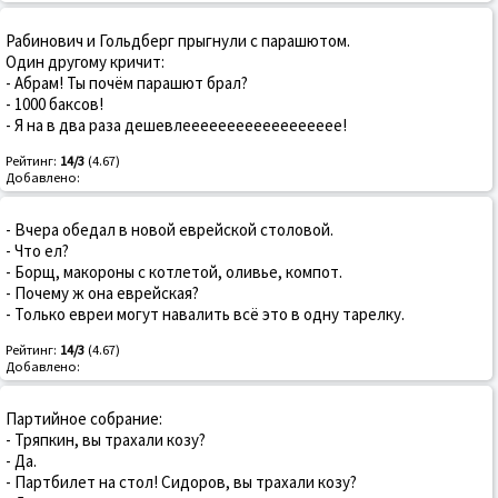
Рабинович и Гольдберг прыгнули с парашютом.
Один другому кричит:
- Абрам! Ты почём парашют брал?
- 1000 баксов!
- Я на в два раза дешевлееееееееееееееееее!
Рейтинг:
14/3
(4.67)
Добавлено:
- Вчера обедал в новой еврейской столовой.
- Что ел?
- Борщ, макороны с котлетой, оливье, компот.
- Почему ж она еврейская?
- Только евреи могут навалить всё это в одну тарелку.
Рейтинг:
14/3
(4.67)
Добавлено:
Партийное собрание:
- Тряпкин, вы трахали козу?
- Да.
- Партбилет на стол! Сидоров, вы трахали козу?