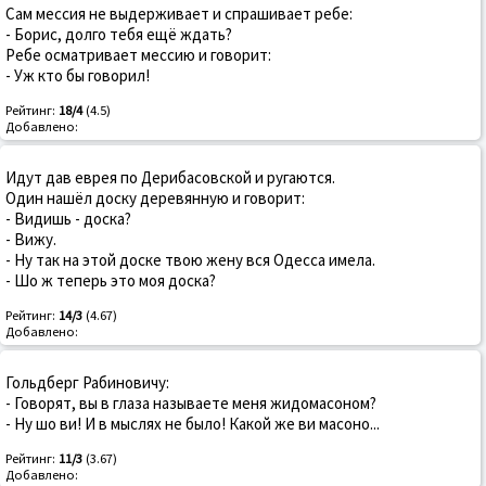
Сам мессия не выдерживает и спрашивает ребе:
- Борис, долго тебя ещё ждать?
Ребе осматривает мессию и говорит:
- Уж кто бы говорил!
Рейтинг:
18/4
(4.5)
Добавлено:
Идут дав еврея по Дерибасовской и ругаются.
Один нашёл доску деревянную и говорит:
- Видишь - доска?
- Вижу.
- Ну так на этой доске твою жену вся Одесса имела.
- Шо ж теперь это моя доска?
Рейтинг:
14/3
(4.67)
Добавлено:
Гольдберг Рабиновичу:
- Говорят, вы в глаза называете меня жидомасоном?
- Ну шо ви! И в мыслях не было! Какой же ви масоно...
Рейтинг:
11/3
(3.67)
Добавлено: