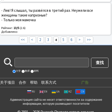
- Лев! Я слышал, ты развёлся в третий раз. Неужели все
женщины такие капризные?
- Только моя мамочка
Рейтинг:
13/5
(2.6)
Добавлено:
<<
<
2
3
5
6
>
>>
4
大学
教师
材料
关于项目
合作
帮助
联系方式
广告
RU
EN
UA
KZ
CN
Администрация сайта не несет ответственности за содержание
информации, которую размещают посетители
© 2001 — 2026 Duaweb
Правила использования