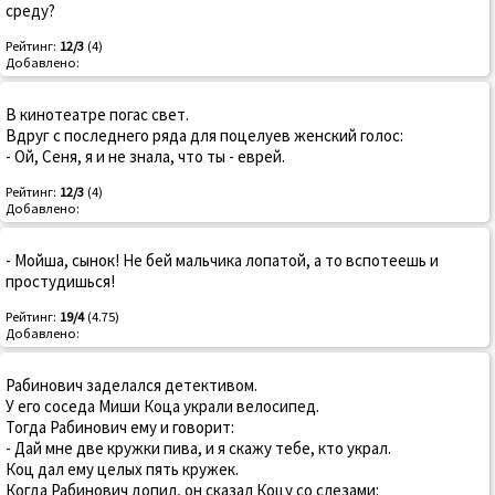
среду?
Рейтинг:
12/3
(4)
Добавлено:
В кинотеатре погас свет.
Вдруг с последнего ряда для поцелуев женский голос:
- Ой, Сеня, я и не знала, что ты - еврей.
Рейтинг:
12/3
(4)
Добавлено:
- Мойша, сынок! Не бей мальчика лопатой, а то вспотеешь и
простудишься!
Рейтинг:
19/4
(4.75)
Добавлено:
Рабинович заделался детективом.
У его соседа Миши Коца украли велосипед.
Тогда Рабинович ему и говорит:
- Дай мне две кружки пива, и я скажу тебе, кто украл.
Коц дал ему целых пять кружек.
Когда Рабинович допил, он сказал Коцу со слезами: