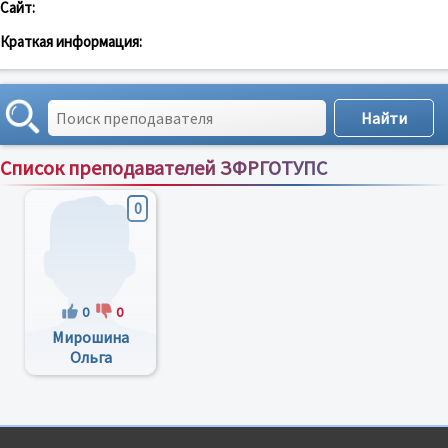
Сайт:
Краткая информация:
Список преподавателей ЗФРГОТУПС
Сортировка по:
имени
;
рейтингу
;
отзывам
;
0
0
0
Мирошина
Ольга
Владимировна