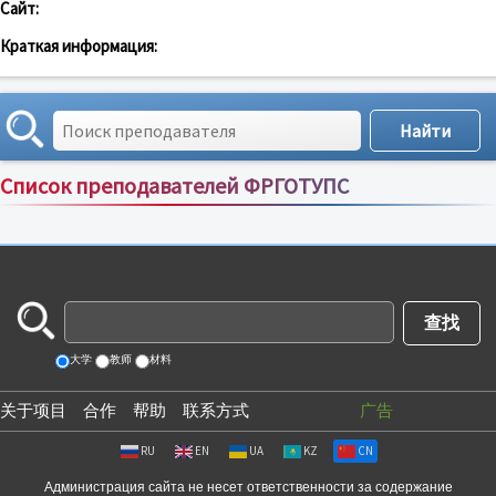
Сайт:
Краткая информация:
Список преподавателей ФРГОТУПС
Сортировка по:
имени
;
рейтингу
;
отзывам
;
大学
教师
材料
关于项目
合作
帮助
联系方式
广告
RU
EN
UA
KZ
CN
Администрация сайта не несет ответственности за содержание