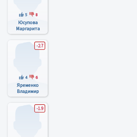
5
8
Юсупова
Маргарита
Федоровна
-2.7
4
6
Яременко
Владимир
Анатольевич
-1.9