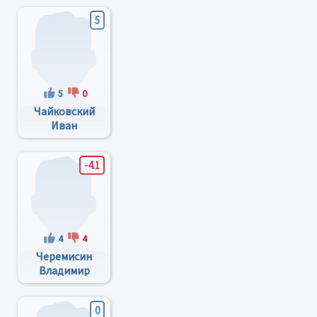
5
5
0
Чайковский
Иван
Васильевич
-4.1
4
4
Черемисин
Владимир
Ильич
0