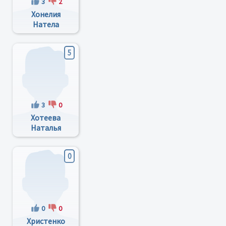
3
2
Хонелия
Натела
Ниатовна
5
3
0
Хотеева
Наталья
Витальевна
0
0
0
Христенко