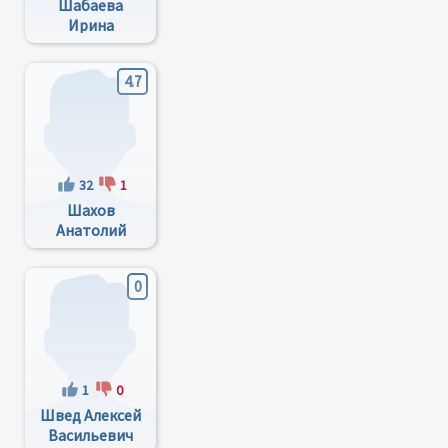
Шабаева
Ирина
Леонидовна
4.7
32
1
Шахов
Анатолий
Валентинович
0
1
0
Швед Алексей
Васильевич