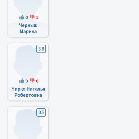
0
1
Черныш
Марина
Алексеевна
3.8
9
0
Чирко Наталья
Робертовна
0.5