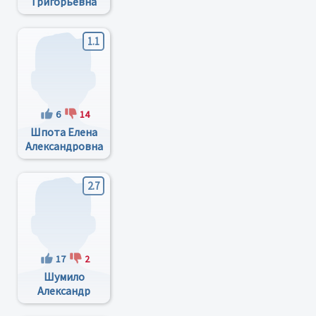
Григорьевна
1.1
6
14
Шпота Елена
Александровна
2.7
17
2
Шумило
Александр
Николаевич