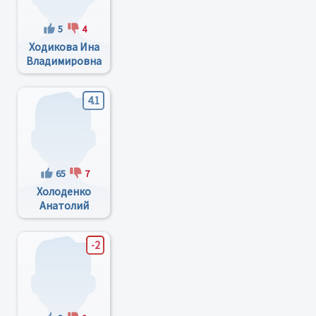
5
4
Ходикова Ина
Владимировна
4.1
65
7
Холоденко
Анатолий
Михайлович
-2