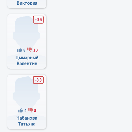
Виктория
Викторовна
-0.6
8
10
Цымарный
Валентин
Александрович
-3.3
4
5
Чабанова
Татьяна
Непомнюкакпоотчеству