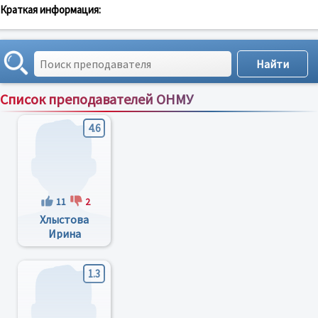
Краткая информация:
Список преподавателей ОНМУ
Сортировка по:
имени
;
рейтингу
;
отзывам
;
4.6
11
2
Хлыстова
Ирина
Александровна
1.3