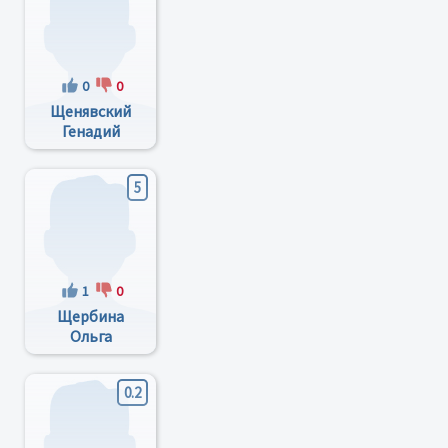
0
0
Щенявский
Генадий
Сергеевич
5
1
0
Щербина
Ольга
Васильевна
0.2