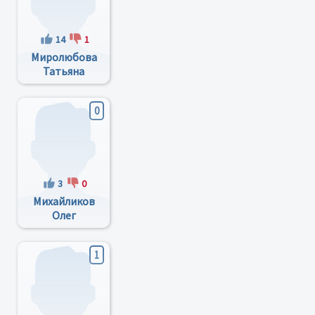
14
1
Миролюбова
Татьяна
Егоровна
0
3
0
Михайликов
Олег
Григорьевич
1