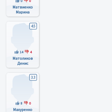
0
0
Матвиенко
Марина
Валерьевна
4.5
14
4
Матоликов
Денис
Павлович
3.3
8
0
Махуренко