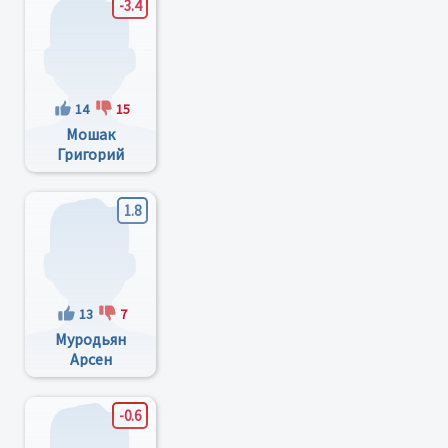
-3.4
14
15
Мошак
Григорий
Григорьевич
1.8
13
7
Муродьян
Арсен
Олегович
-0.6