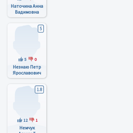
Наточина Анна
Вадимовна
5
5
0
Незнаю Петр
Ярославович
1.8
12
1
Немчук