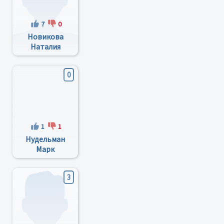
7
0
Новикова
Наталия
Алексеевна
0
1
1
Нудельман
Марк
Адольфович
3