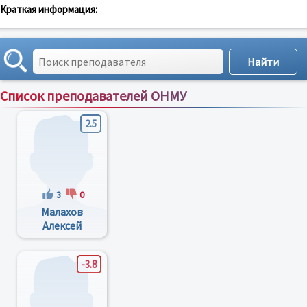
Краткая информация:
Список преподавателей ОНМУ
Сортировка по:
имени
;
рейтингу
;
отзывам
;
2.5
3
0
Малахов
Алексей
Владимирович
-3.8