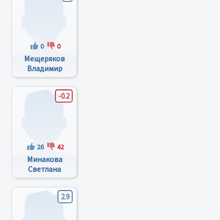
0
0
Мещеряков
Владимир
Николаевич
-0.2
26
42
Минакова
Светлана
Михайловна
2.9