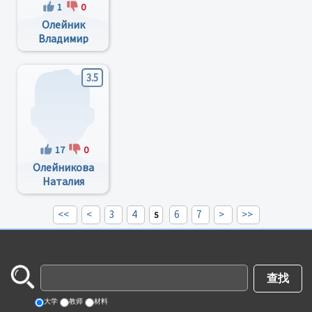
1
0
Олейник
Владимир
Николаевич
3.5
17
0
Олейникова
Наталия
Владимировна
<<
<
3
4
6
7
>
>>
5
大学
教师
材料