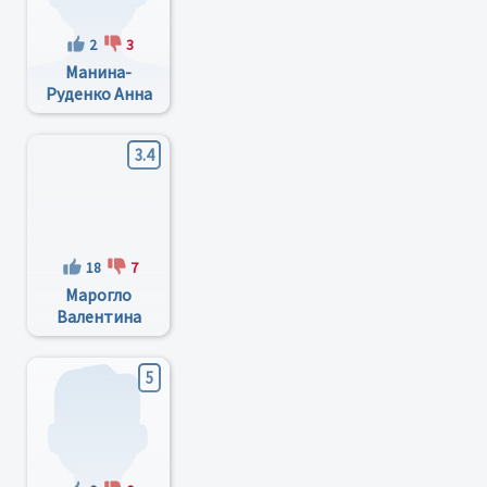
2
3
Манина-
Руденко Анна
Константиновна
3.4
18
7
Марогло
Валентина
Валентиновна
5