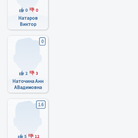
0
0
Натаров
Виктор
Петрович
0
2
3
Наточина Анн
АВадимовна
1.6
5
12