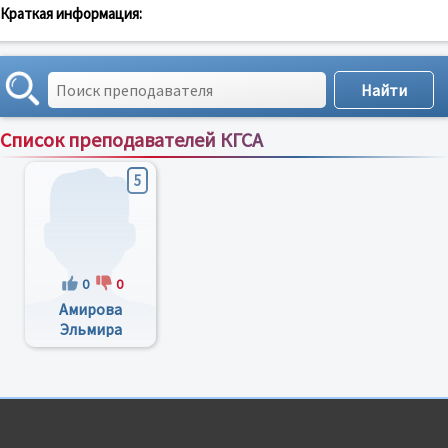
Краткая информация:
Список преподавателей КГСА
Сортировка по:
имени
;
рейтингу
;
отзывам
;
5
0
0
Амирова
Эльмира
Фаиловна