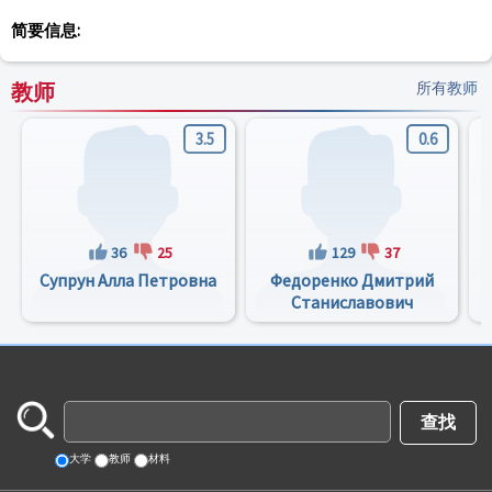
简要信息:
教师
所有教师
3.5
0.6
36
25
129
37
Супрун Алла Петровна
Федоренко Дмитрий
Станиславович
大学
教师
材料