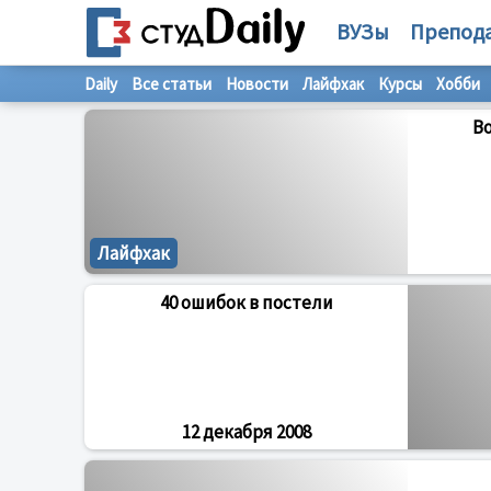
ВУЗы
Препод
Daily
Все статьи
Новости
Лайфхак
Курсы
Хобби
В
Лайфхак
40 ошибок в постели
12 декабря 2008