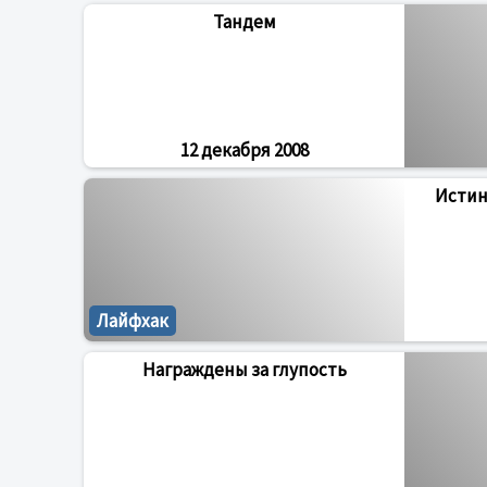
Тандем
12 декабря 2008
Истин
Лайфхак
Награждены за глупость