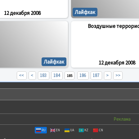
Лайфхак
12 декабря 2008
Воздушные террори
Лайфхак
12 декабря 2008
<<
<
183
184
186
187
>
>>
185
Реклама
RU
EN
UA
KZ
CN