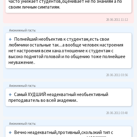
часто унижает студентов,оценивает не по знаниям а по
своим личным симпатиям.
28.06.2011 11:12
+
Полнейший необъектив к студентам,есть свои
любмчики остальные так....а вообще человек настроения
нет настроения всем хана.отношение к студентам с
высоко поднятой головой и по общению тоже полнейшее
неуважение..
28.06.2011 03:56
+
Самый ХУДШИЙ неадекватный необьективный
преподаватель во всей академии..
28.06.2011 03:48
+
Вечно неадекватный,противный,скользкий тип с