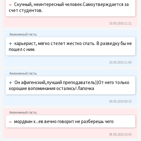
–
Скучный, неинтересный человек.Самоутверждается за
счет студентов.
16.09.2010 11:11
+
карьерист, мягко стелет жестко спать. В разведку бы не
пошел с ним.
16.09.2010 11:00
+
Он афигенский,лучший преподаватель))От него только
хорошие вопоминания остались! Лапочка
09.09.2010 00:10
–
мордвин х...ев вечно говорит не разберешь чего
08.09.2010 10:45