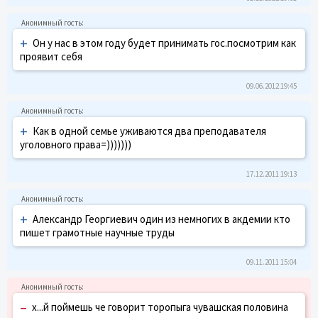
+
Он у нас в этом году будет принимать гос.посмотрим как
проявит себя
09.06.2012 19:45
+
Как в одной семье уживаются два преподавателя
уголовного права=)))))))
17.12.2011 19:13
+
Александр Георгиевич один из немногих в акдемии кто
пишет грамотные научные труды
09.11.2011 15:04
–
х...й поймешь че говорит торопыга чувашская половина