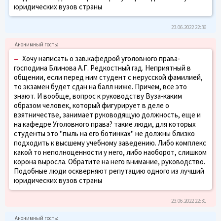
юридических вузов страны
23.06.2022 22:36
–
Хочу написать о зав.кафедрой уголовного права-
господина Блинова А.Г. Редкостный гад. Неприятный в
общении, если перед ним студент с нерусской фамилией,
то экзамен будет сдан на балл ниже. Причем, все это
знают. И вообще, вопрос к руководству Вуза-каким
образом человек, который фигурирует в деле о
взятничестве, занимает руководящую должность, еще и
на кафедре Уголовного права? такие люди, для которых
студенты это "пыль на его ботинках" не должны близко
подходить к высшему учебному заведению. Либо комплекс
какой то неполноценности у него, либо наоборот, слишком
корона выросла. Обратите на него внимание, руководство.
Подобные люди оскверняют репутацию одного из лучший
юридических вузов страны
23.06.2022 22:31