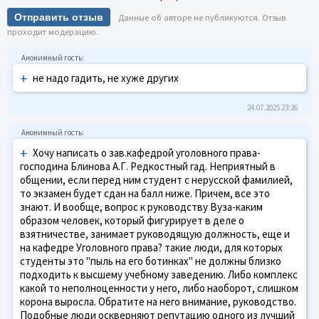
Отправить отзыв
Данные об авторе не публикуются. Отзыв
проходит модерацию.
+
не надо гадить, не хуже других
24.07.2025 23:26
+
Хочу написать о зав.кафедрой уголовного права-
господина Блинова А.Г. Редкостный гад. Неприятный в
общении, если перед ним студент с нерусской фамилией,
то экзамен будет сдан на балл ниже. Причем, все это
знают. И вообще, вопрос к руководству Вуза-каким
образом человек, который фигурирует в деле о
взятничестве, занимает руководящую должность, еще и
на кафедре Уголовного права? такие люди, для которых
студенты это "пыль на его ботинках" не должны близко
подходить к высшему учебному заведению. Либо комплекс
какой то неполноценности у него, либо наоборот, слишком
корона выросла. Обратите на него внимание, руководство.
Подобные люди оскверняют репутацию одного из лучший