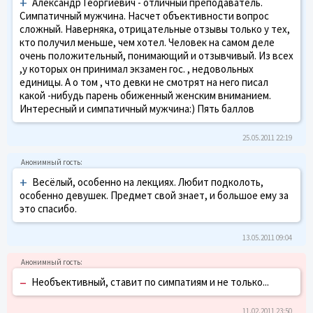
+
Александр Георгиевич - отличный преподаватель.
Симпатичный мужчина. Насчет объективности вопрос
сложный. Наверняка, отрицательные отзывы только у тех,
кто получил меньше, чем хотел. Человек на самом деле
очень положительный, понимающий и отзывчивый. Из всех
,у которых он принимал экзамен гос. , недовольных
единицы. А о том , что девки не смотрят на него писал
какой -нибудь парень обиженный женским вниманием.
Интересный и симпатичный мужчина:) Пять баллов
25.05.2011 22:19
+
Весёлый, особенно на лекциях. Любит подколоть,
особенно девушек. Предмет свой знает, и большое ему за
это спасибо.
13.05.2011 09:04
–
Необъективный, ставит по симпатиям и не только...
11.02.2011 23:50