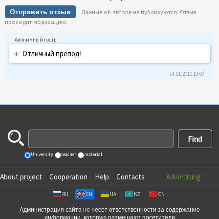
Отправить отзыв
Данные об авторе не публикуются. Отзыв
проходит модерацию.
+
Отличный препод!
14.01.2010 19:03
University
teacher
material
About project
Cooperation
Help
Contacts
Advertising
RU
EN
UA
KZ
CN
Администрация сайта не несет ответственности за содержание
информации, которую размещают посетители