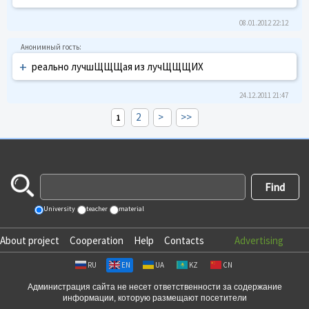
08.01.2012 22:12
+
реально лучшЩЩЩая из лучЩЩЩИХ
24.12.2011 21:47
2
>
>>
1
University
teacher
material
About project
Cooperation
Help
Contacts
Advertising
RU
EN
UA
KZ
CN
Администрация сайта не несет ответственности за содержание
информации, которую размещают посетители