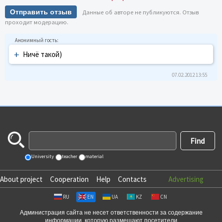
Отправить отзыв
Данные об авторе не публикуются. Отзыв
проходит модерацию.
+
Ничё такой)
07.02.2012 13:55
University
teacher
material
About project
Cooperation
Help
Contacts
Advertising
RU
EN
UA
KZ
CN
Администрация сайта не несет ответственности за содержание
информации, которую размещают посетители