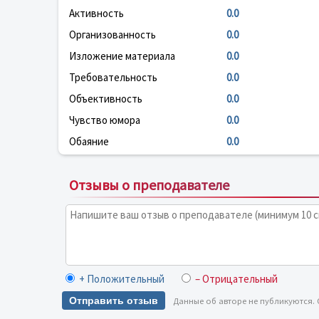
Активность
0.0
Организованность
0.0
Изложение материала
0.0
Требовательность
0.0
Объективность
0.0
Чувство юмора
0.0
Обаяние
0.0
Отзывы о преподавателе
+ Положительный
– Отрицательный
Отправить отзыв
Данные об авторе не публикуются.