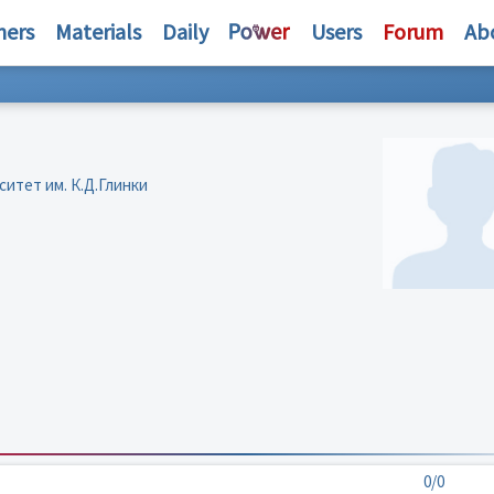
hers
Materials
Daily
Users
Forum
Ab
итет им. К.Д.Глинки
0/0