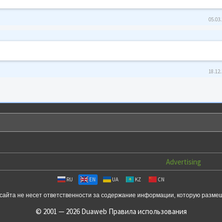
05.03.
18.12.
Advertising
RU
EN
UA
KZ
CN
сайта не несет ответственности за содержание информации, которую разме
© 2001 — 2026 Duaweb
Правила использования