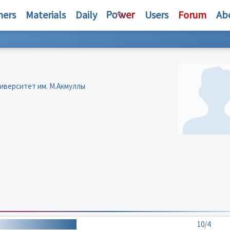
hers
Materials
Daily
Users
Forum
Ab
иверситет им. М.Акмуллы
10/4