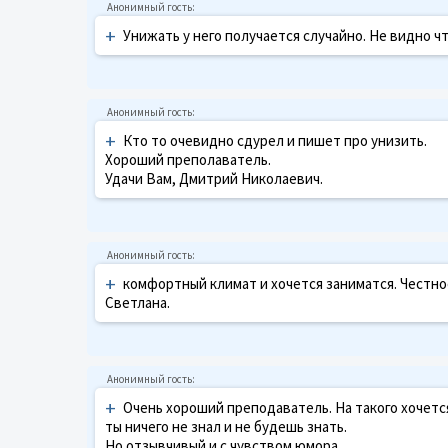
+
Унижать у него получается случайно. Не видно ч
+
Кто то очевидно сдурел и пишет про унизить.
Хороший преполаватель.
Удачи Вам, Дмитрий Николаевич.
+
комфортный климат и хочется заниматся. Честно
Светлана.
+
Очень хороший преподаватель. На такого хочется
ты ничего не знал и не будешь знать.
Но отзывчивый и с чувством юмора.