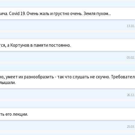
а. Covid 19. Очень жаль и грустно очень. Земля пухом...
13.10.
я, а Кортунов в памяти постоянно.
05.02.
, умеет их разнообразить - так что слушать не скучно. Требовател
слышали.
26.12.
ь его лекции.
25.03.