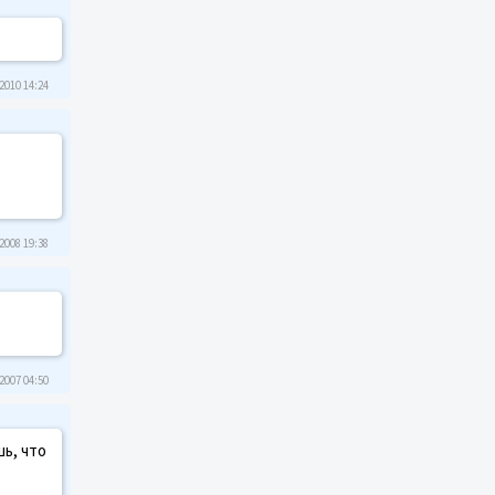
2010 14:24
2008 19:38
2007 04:50
шь, что