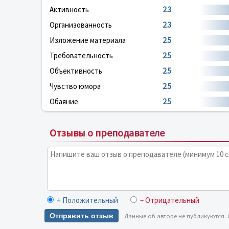
Активность
2.3
Организованность
2.3
Изложение материала
2.5
Требовательность
2.5
Объективность
2.5
Чувство юмора
2.5
Обаяние
2.5
Отзывы о преподавателе
+ Положительный
– Отрицательный
Отправить отзыв
Данные об авторе не публикуются.