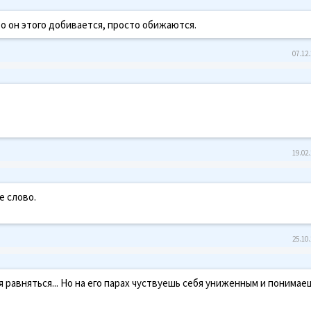
то он этого добивается, просто обижаются.
07.12.
19.02.
е слово.
25.10.
 равняться... Но на его парах чуствуешь себя униженным и понимае