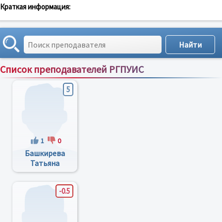
Краткая информация:
Список преподавателей РГПУИС
Сортировка по:
имени
;
рейтингу
;
отзывам
;
5
1
0
Башкирева
Татьяна
Валентиновна
-0.5