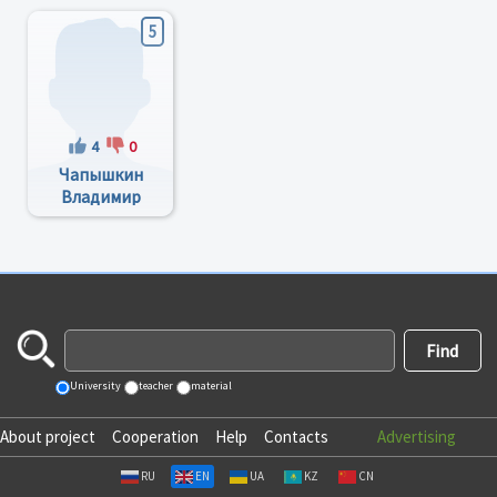
5
4
0
Чапышкин
Владимир
Алексеевич
University
teacher
material
About project
Cooperation
Help
Contacts
Advertising
RU
EN
UA
KZ
CN