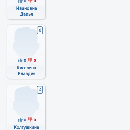
0
0
Ивановна
Дарья
Сергеевна
0
0
0
Киселева
Клавдия
Тимофеевна
4
0
0
Колгушкина