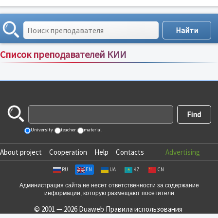
Список преподавателей КИИ
Сортировка по:
имени
;
рейтингу
;
отзывам
;
University
teacher
material
About project
Cooperation
Help
Contacts
Advertising
RU
EN
UA
KZ
CN
Администрация сайта не несет ответственности за содержание
информации, которую размещают посетители
© 2001 — 2026 Duaweb
Правила использования