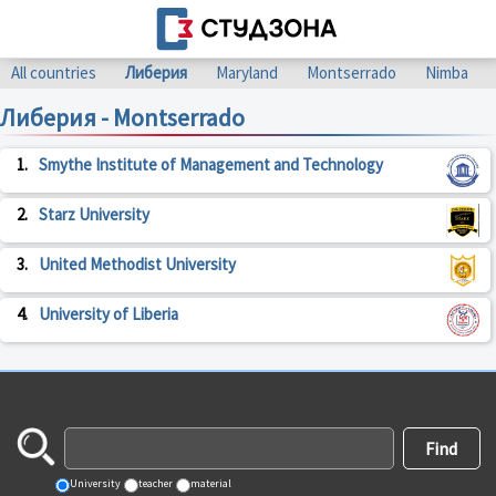
All countries
Либерия
Maryland
Montserrado
Nimba
Либерия - Montserrado
1.
Smythe Institute of Management and Technology
2.
Starz University
3.
United Methodist University
4.
University of Liberia
University
teacher
material