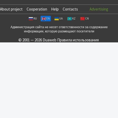
About project
Cooperation
Help
Contacts
Advertising
RU
EN
UA
KZ
CN
Администрация сайта не несет ответственности за содержание
информации, которую размещают посетители
© 2001 — 2026 Duaweb
Правила использования