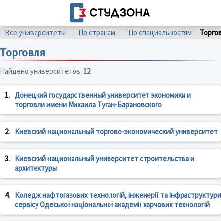
Все университеты
По странам
По специальностям
Торго
Торговля
Найдено университетов:
12
1.
Донецкий государственный университет экономики и
торговли имени Михаила Туган-Барановского
2.
Киевский национальный торгово-экономический университет
3.
Киевский национальный университет строительства и
архитектуры
4.
Коледж нафтогазових технологій, інженерії та інфраструктури
сервісу Одеської національної академії харчових технологій