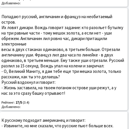
Добавлено:
Попадают русский, англичанин и француз на необитаемый
остров.
Их ловят дикари. Вождь говорит задание: кто разольет бутылку
на три равные части - тому мешок золота, а если нет - уши
обрежем. Англичанин лил ровно час, дикари притащили
электронные
весы: в двух стаканах одинаково, в третьем больше. Отрезали
англичанину уши. Француз лил два часа по линейке - в двух
одинаково, в третьем меньше. Ему также уши отрезали. Русский
разлил за 15 секунд. Вождь упал на колени и закричал:
- O, Великий Маниту, я дам тебе еще три мешка золота, только
расскажи, как ты это делаешь?
Русский вздохнул и говорит:
- Жизнь заставила, на твоем поганом острове уши режут, а у
нас за это сразу башку отрывают!
Рейтинг:
17/5
(3.4)
Добавлено:
К русскому подходит американец и говорит:
- Извините, но мне сказали, что русские пьют больше всех.