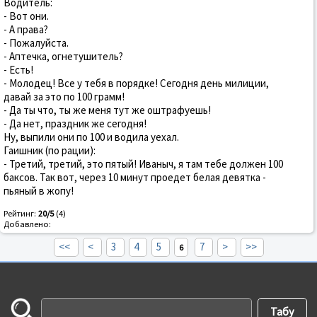
Водитель:
- Вот они.
- А права?
- Пожалуйста.
- Аптечка, огнетушитель?
- Есть!
- Молодец! Все у тебя в порядке! Сегодня день милиции,
давай за это по 100 грамм!
- Да ты что, ты же меня тут же оштрафуешь!
- Да нет, праздник же сегодня!
Ну, выпили они по 100 и водила уехал.
Гаишник (по рации):
- Третий, третий, это пятый! Иваныч, я там тебе должен 100
баксов. Так вот, через 10 минут проедет белая девятка -
пьяный в жопу!
Рейтинг:
20/5
(4)
Добавлено:
<<
<
3
4
5
7
>
>>
6