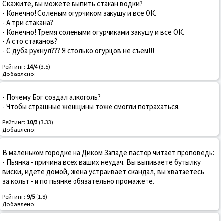
Скажите, вы можете выпить стакан водки?
- Конечно! Соленым огурчиком закушу и все ОК.
- А три стакана?
- Конечно! Тремя солеными огурчиками закушу и все ОК.
- А сто стаканов?
- С дуба рухнул??? Я столько огурцов не съем!!!
Рейтинг:
14/4
(3.5)
Добавлено:
- Почему Бог создал алкоголь?
- Чтобы страшные женщины тоже смогли потрахаться.
Рейтинг:
10/3
(3.33)
Добавлено:
В маленьком городке на Диком Западе пастор читает проповедь:
- Пьянка - причина всех ваших неудач. Вы выпиваете бутылку
виски, идете домой, жена устраивает скандал, вы хватаетесь
за кольт - и по пьянке обязательно промажете.
Рейтинг:
9/5
(1.8)
Добавлено: