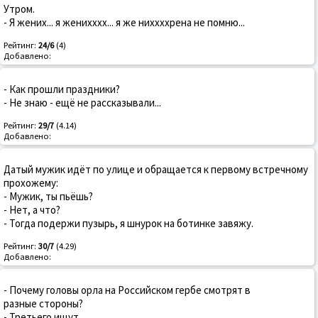
Утром.
- Я жених... я женихххх... я же ниххххрена не помню...
Рейтинг:
24/6
(4)
Добавлено:
- Как прошли праздники?
- Не знаю - ещё не рассказывали...
Рейтинг:
29/7
(4.14)
Добавлено:
Датый мужик идёт по улице и обращается к первому встречному
прохожему:
- Мужик, ты пьёшь?
- Нет, а что?
- Тогда подержи пузырь, я шнурок на ботинке завяжу.
Рейтинг:
30/7
(4.29)
Добавлено:
- Почему головы орла на Российском гербе смотрят в
разные стороны?
- Третьего ищут.