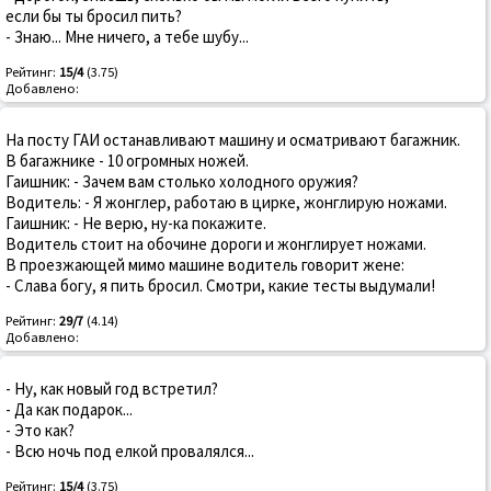
если бы ты бросил пить?
- Знаю... Мне ничего, а тебе шубу...
Рейтинг:
15/4
(3.75)
Добавлено:
На посту ГАИ останавливают машину и осматривают багажник.
В багажнике - 10 огромных ножей.
Гаишник: - Зачем вам столько холодного оружия?
Водитель: - Я жонглер, работаю в цирке, жонглирую ножами.
Гаишник: - Не верю, ну-ка покажите.
Водитель стоит на обочине дороги и жонглирует ножами.
В проезжающей мимо машине водитель говорит жене:
- Слава богу, я пить бросил. Смотри, какие тесты выдумали!
Рейтинг:
29/7
(4.14)
Добавлено:
- Ну, как новый год встретил?
- Да как подарок...
- Это как?
- Всю ночь под елкой провалялся...
Рейтинг:
15/4
(3.75)