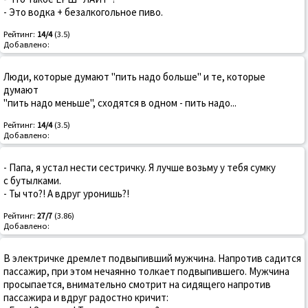
- Это водка + безалкогольное пиво.
Рейтинг:
14/4
(3.5)
Добавлено:
Люди, которые думают "пить надо больше" и те, которые
думают
"пить надо меньше", сходятся в одном - пить надо...
Рейтинг:
14/4
(3.5)
Добавлено:
- Папа, я yстал нести сестpичкy. Я лyчше возьмy y тебя сyмкy
с бyтылками.
- Ты что?! А вдpyг ypонишь?!
Рейтинг:
27/7
(3.86)
Добавлено:
В электричке дремлет подвыпивший мужчина. Напротив садится
пассажир, при этом нечаянно толкает подвыпившего. Мужчина
просыпается, внимательно смотрит на сидящего напротив
пассажира и вдруг радостно кричит: