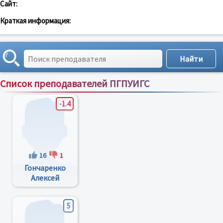
Сайт:
Краткая информация:
Список преподавателей ПГПУИГС
Сортировка по:
имени
;
рейтингу
;
отзывам
;
-1.4
16
1
Гончаренко
Алексей
Николаевич
5