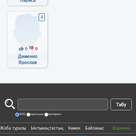
Лариса
Павловна
0
0
0
Дименко
Ярослав
Викторович
ЖОО
оқытушы
материал
Жоба туралы
Ынтымақтастық
Көмек
Байланыс
Жарнама