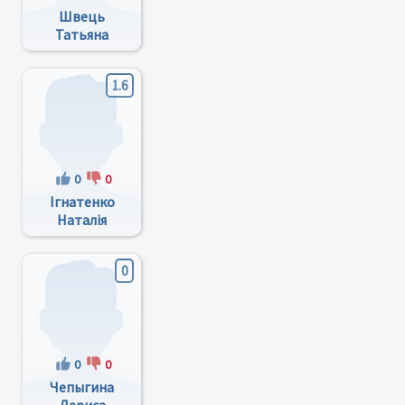
Швець
Татьяна
Андреевна
1.6
0
0
Ігнатенко
Наталія
Вікторівна
0
0
0
Чепыгина