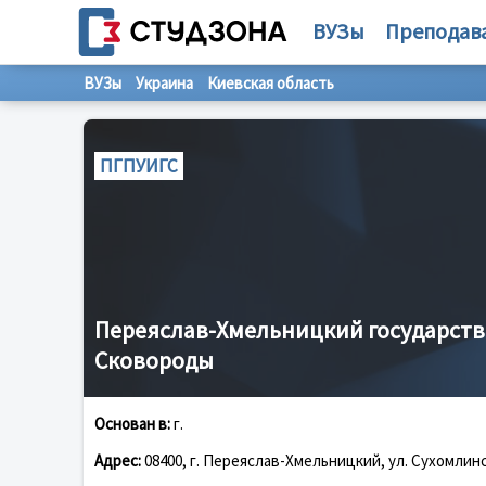
ВУЗы
Преподав
ВУЗы
Украина
Киевская область
ПГПУИГС
Переяслав-Хмельницкий государств
Сковороды
Основан в:
г.
Адрес:
08400, г. Переяслав-Хмельницкий, ул. Сухомлинс