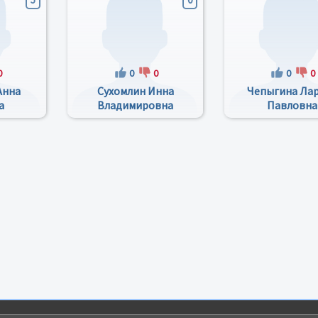
0
0
0
0
0
Анна
Сухомлин Инна
Чепыгина Ла
а
Владимировна
Павловна