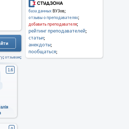
база данных
ВУЗов;
отзывы о преподавателях
;
добавить преподавателя
;
рейтинг преподавателей
;
статьи
;
анекдоты
;
пообщаться
;
гу
;
отзывам
;
1.6
алія
а
0