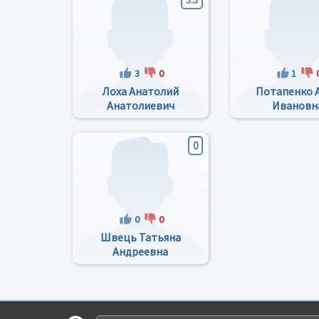
3
0
1
Лоха Анатолий
Потапенко 
Анатолиевич
Ивановн
0
0
0
Швець Татьяна
Андреевна