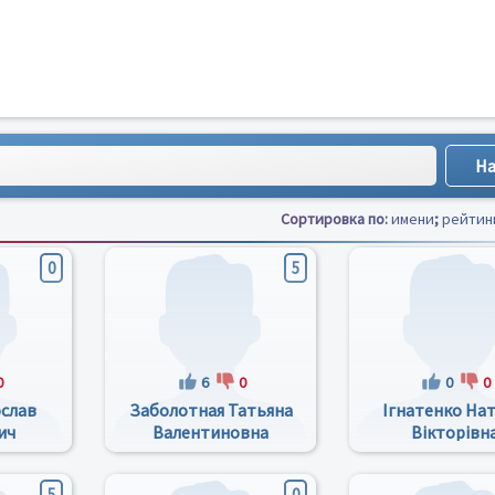
Сортировка по:
имени
;
рейтин
0
5
0
6
0
0
0
слав
Заболотная Татьяна
Ігнатенко Нат
ич
Валентиновна
Вікторівн
5
0